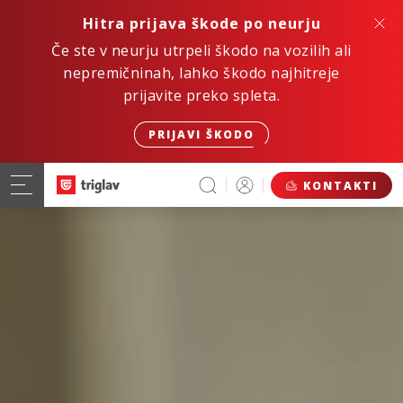
Hitra prijava škode po neurju
Če ste v neurju utrpeli škodo na vozilih ali
nepremičninah, lahko škodo najhitreje
prijavite preko spleta.
PRIJAVI ŠKODO
KONTAKTI