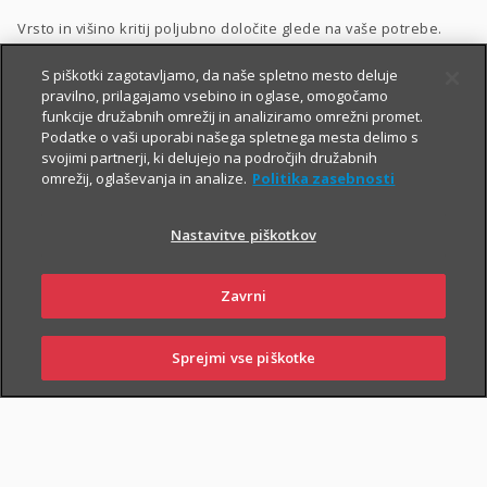
Vrsto in višino kritij poljubno določite glede na vaše potrebe.
Dodatnega nezgodnega zavarovanja ne morete skleniti
S piškotki zagotavljamo, da naše spletno mesto deluje
pravilno, prilagajamo vsebino in oglase, omogočamo
samostojno, lahko pa ga
priključite naslednjim
funkcije družabnih omrežij in analiziramo omrežni promet.
zavarovanjem
:
Podatke o vaši uporabi našega spletnega mesta delimo s
svojimi partnerji, ki delujejo na področjih družabnih
Zavarovanje življenja
, ki ga lahko sklenete tudi
preko spleta
,
omrežij, oglaševanja in analize.
Politika zasebnosti
Naložbeno življenjsko zavarovanje Fleks
,
Nastavitve piškotkov
Naložbeno življenjsko zavarovanje i.fleks
, ki ga lahko sklenete
preko spleta
,
Zavrni
Zavarovanje življenja, ki ga sklene podjetje
,
Kolektivno življenjsko zavarovanje
.
Sprejmi vse piškotke
SKLENI
PRIJAVI ŠKODO
ZASTOPNIKI
POSLOVALNICE