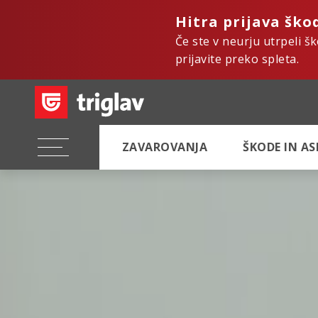
Hitra prijava ško
Če ste v neurju utrpeli š
prijavite preko spleta.
ZAVAROVANJA
ŠKODE IN A