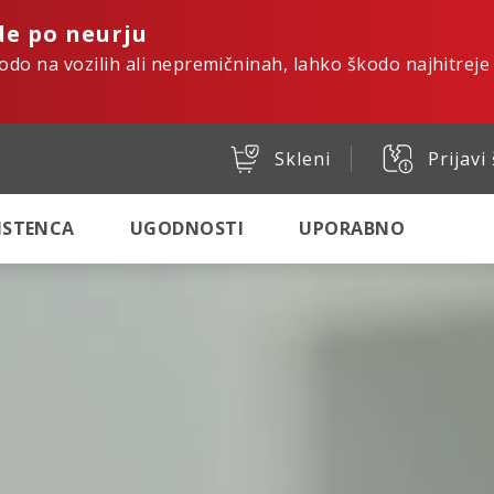
de po neurju
kodo na vozilih ali nepremičninah, lahko škodo najhitreje
Skleni
Prijavi
SISTENCA
UGODNOSTI
UPORABNO