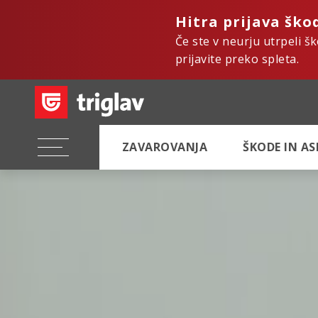
Hitra prijava ško
Če ste v neurju utrpeli š
prijavite preko spleta.
ZAVAROVANJA
ŠKODE IN A