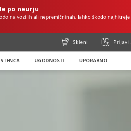
de po neurju
kodo na vozilih ali nepremičninah, lahko škodo najhitreje
Skleni
Prijavi
SISTENCA
UGODNOSTI
UPORABNO