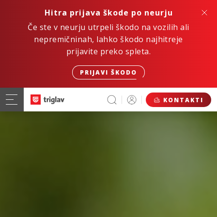
Hitra prijava škode po neurju
Če ste v neurju utrpeli škodo na vozilih ali
nepremičninah, lahko škodo najhitreje
prijavite preko spleta.
PRIJAVI ŠKODO
KONTAKTI