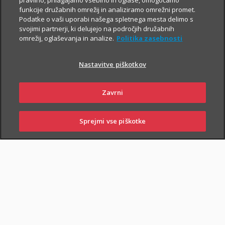
pravilno, prilagajamo vsebino in oglase, omogočamo
funkcije družabnih omrežij in analiziramo omrežni promet.
Podatke o vaši uporabi našega spletnega mesta delimo s
svojimi partnerji, ki delujejo na področjih družabnih
omrežij, oglaševanja in analize.
Politika zasebnosti
Nastavitve piškotkov
PIŠI NAM
01 2864 000
Zavrni
Sprejmi vse piškotke
SKLENI
PRIJAVI ŠKODO
ZASTOPNIKI
POSLOVALNICE
NAROČI ZASTOPNIKA
OBIŠČI POSLOVALNICO
Zavarovalna kritja