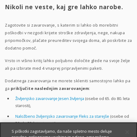
Nikoli ne veste, kaj gre lahko narobe.
Zagotovite si zavarovanje, s katerim si lahko ob morebitni
poškodbi v nezgodi krijete stroške zdravljenja, nege, nakupa
pripomočkov, plačate preureditev svojega doma, ali poskrbite za
dodatno pomoč.
Vrsto in višino kritij lahko poljubno določite glede na svoje želje
ali pa izbirate med 4 vnaprej pripravljenimi paketi.
Dodatnega zavarovanja ne morete skleniti samostojno lahko pa
ga
priključite naslednjim zavarovanjem
:
Življenjsko zavarovanje Jesen življenja
(osebe od 65. do 80. leta
starosti),
Naložbeno življenjsko zavarovanje Fleks za starejše
(osebe od
50. do 80. leta starosti).
S piškotki zagotavljamo, da naše spletno mesto deluje