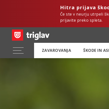
Hitra prijava ško
Če ste v neurju utrpeli š
prijavite preko spleta.
ZAVAROVANJA
ŠKODE IN A