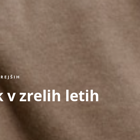
REJŠIH
 v zrelih letih