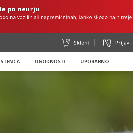
de po neurju
kodo na vozilih ali nepremičninah, lahko škodo najhitreje
Skleni
Prijavi
SISTENCA
UGODNOSTI
UPORABNO