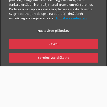
pravilno, prilagajamo vsebino in oglase, omogočamo
funkcije družabnih omrežij in analiziramo omrežni promet.
Podatke o vaši uporabi našega spletnega mesta delimo s
svojimi partnerji, ki delujejo na področjih družabnih
omrežij, oglaševanja in analize.
Politika zasebnosti
Nastavitve piškotkov
PIŠI NAM
01 2864 000
Zavrni
Sprejmi vse piškotke
SKLENI
PRIJAVI ŠKODO
ZASTOPNIKI
POSLOVALNICE
NAROČI ZASTOPNIKA
OBIŠČI POSLOVALNICO
Zavarovalna kritja