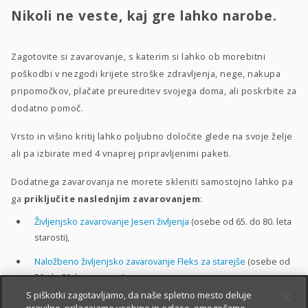
Nikoli ne veste, kaj gre lahko narobe.
Zagotovite si zavarovanje, s katerim si lahko ob morebitni
poškodbi v nezgodi krijete stroške zdravljenja, nege, nakupa
pripomočkov, plačate preureditev svojega doma, ali poskrbite za
dodatno pomoč.
Vrsto in višino kritij lahko poljubno določite glede na svoje želje
ali pa izbirate med 4 vnaprej pripravljenimi paketi.
Dodatnega zavarovanja ne morete skleniti samostojno lahko pa
ga
priključite naslednjim zavarovanjem
:
Življenjsko zavarovanje Jesen življenja
(osebe od 65. do 80. leta
starosti),
Naložbeno življenjsko zavarovanje Fleks za starejše
(osebe od
50. do 80. leta starosti).
S piškotki zagotavljamo, da naše spletno mesto deluje