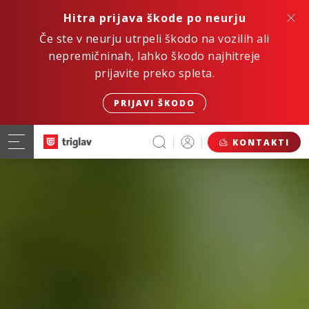
Hitra prijava škode po neurju
Če ste v neurju utrpeli škodo na vozilih ali
nepremičninah, lahko škodo najhitreje
prijavite preko spleta.
PRIJAVI ŠKODO
KONTAKTI