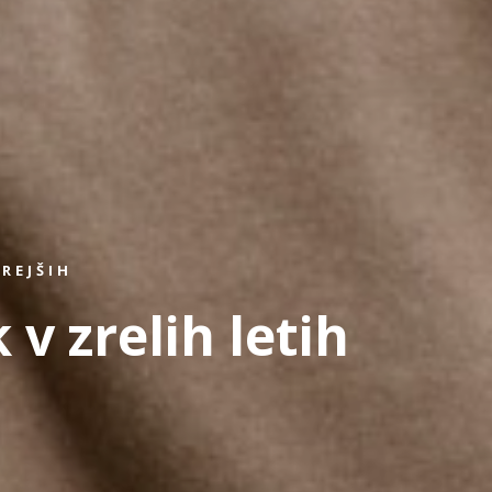
REJŠIH
 v zrelih letih