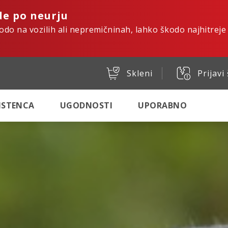
de po neurju
kodo na vozilih ali nepremičninah, lahko škodo najhitreje
Skleni
Prijavi
SISTENCA
UGODNOSTI
UPORABNO