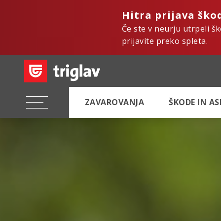
Hitra prijava ško
Če ste v neurju utrpeli š
prijavite preko spleta.
ZAVAROVANJA
ŠKODE IN A