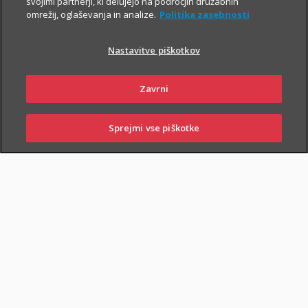
svojimi partnerji, ki delujejo na področjih družabnih
omrežij, oglaševanja in analize.
Politika zasebnosti
Nastavitve piškotkov
Zavrni
PIŠI NAM
01 2864 000
Sprejmi vse piškotke
SKLENI
PRIJAVI ŠKODO
ZASTOPNIKI
POSLOVALNICE
NAROČI ZASTOPNIKA
OBIŠČI POSLOVALNICO
Dodatnega nezgodnega zavarovanja otrok ne morete skleniti