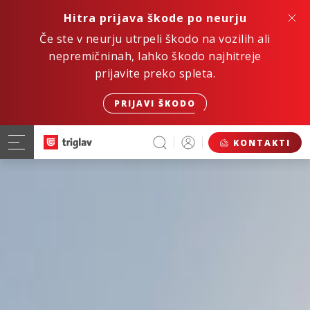
Hitra prijava škode po neurju
Če ste v neurju utrpeli škodo na vozilih ali
nepremičninah, lahko škodo najhitreje
prijavite preko spleta.
PRIJAVI ŠKODO
KONTAKTI