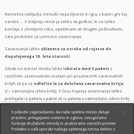
Nesrečna naključja, trenutki nepazljivosti in igra, v kateri gre kaj
narobe … V življenju otrok je veliko dogodkov, ki se lahko
končajo z zlomljeno roko, opeklinami ali drugimi poškodbami,
zato poskrbite za ustrezno zavarovanje.
Zavarovanje lahko
sklenete za otroke od rojstva do
dopolnjenega 18. leta starosti
.
Glede na starost otroka lahko
izbirate med 5 paketi
z
različnimi zavarovalnimi vsotami pri posameznih zavarovalnih
kritjih ali pa se
odločite le za določena zavarovalna kritja
(t.i. samostojna izbira kritij). V času trajanja zavarovanja lahko
prehajate iz paketa v paket ali iz paketa v samostojno izbiro kritij
in obratno.
S piškotki zagotavljamo, da naše spletno mesto deluje
pravilno, prilagajamo vsebino in oglase, omogočamo
Posebna ugodnost
za velike družine
–
10 % popusta
, če
funkcije družabnih omrežij in analiziramo omrežni promet.
sklenete zavarovanje za 3 otroke ali več.
Podatke o vaši uporabi našega spletnega mesta delimo s