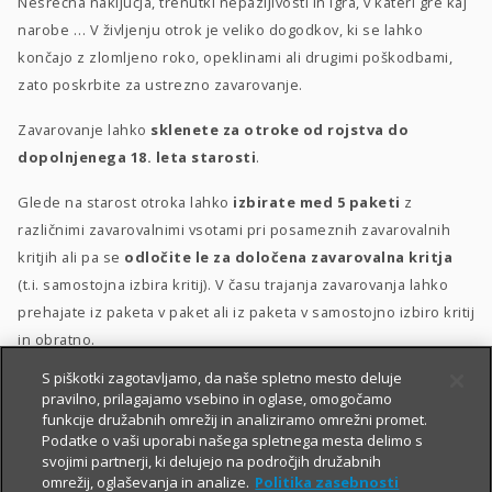
Nesrečna naključja, trenutki nepazljivosti in igra, v kateri gre kaj
narobe … V življenju otrok je veliko dogodkov, ki se lahko
končajo z zlomljeno roko, opeklinami ali drugimi poškodbami,
zato poskrbite za ustrezno zavarovanje.
Zavarovanje lahko
sklenete za otroke od rojstva do
dopolnjenega 18. leta starosti
.
Glede na starost otroka lahko
izbirate med 5 paketi
z
različnimi zavarovalnimi vsotami pri posameznih zavarovalnih
kritjih ali pa se
odločite le za določena zavarovalna kritja
(t.i. samostojna izbira kritij). V času trajanja zavarovanja lahko
prehajate iz paketa v paket ali iz paketa v samostojno izbiro kritij
in obratno.
S piškotki zagotavljamo, da naše spletno mesto deluje
Posebna ugodnost
za velike družine
–
10 % popusta
, če
pravilno, prilagajamo vsebino in oglase, omogočamo
sklenete zavarovanje za 3 otroke ali več.
funkcije družabnih omrežij in analiziramo omrežni promet.
Podatke o vaši uporabi našega spletnega mesta delimo s
svojimi partnerji, ki delujejo na področjih družabnih
omrežij, oglaševanja in analize.
Politika zasebnosti