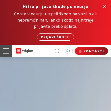
Hitra prijava škode po neurju
Če ste v neurju utrpeli škodo na vozilih ali
nepremičninah, lahko škodo najhitreje
prijavite preko spleta.
PRIJAVI ŠKODO
KONTAKTI