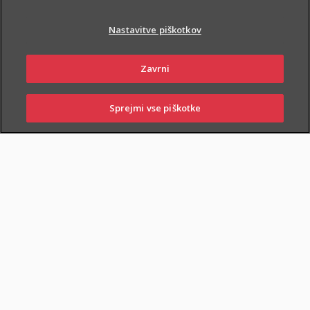
Nastavitve piškotkov
Zavrni
PIŠI NAM
01 2864 000
Sprejmi vse piškotke
SKLENI
PRIJAVI ŠKODO
ZASTOPNIKI
POSLOVALNICE
NAROČI ZASTOPNIKA
OBIŠČI POSLOVALNICO
Dodatnega nezgodnega zavarovanja otrok ne morete skleniti
samostojno, lahko pa ga
priključite naslednjim
zavarovanjem
: