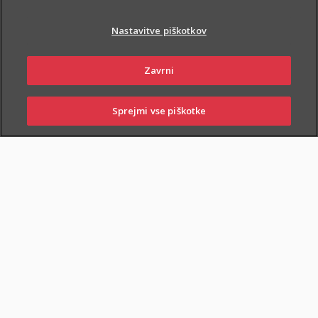
Nastavitve piškotkov
Zavrni
PIŠI NAM
01 2864 000
Sprejmi vse piškotke
SKLENI
PRIJAVI ŠKODO
ZASTOPNIKI
POSLOVALNICE
NAROČI ZASTOPNIKA
OBIŠČI POSLOVALNICO
Dodatnega nezgodnega zavarovanja otrok ne morete skleniti
samostojno, lahko pa ga
priključite naslednjim
zavarovanjem
: