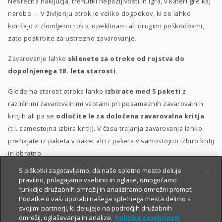
Nesrečna naključja, trenutki nepazljivosti in igra, v kateri gre kaj
narobe … V življenju otrok je veliko dogodkov, ki se lahko
končajo z zlomljeno roko, opeklinami ali drugimi poškodbami,
zato poskrbite za ustrezno zavarovanje.
Zavarovanje lahko
sklenete za otroke od rojstva do
dopolnjenega 18. leta starosti
.
Glede na starost otroka lahko
izbirate med 5 paketi
z
različnimi zavarovalnimi vsotami pri posameznih zavarovalnih
kritjih ali pa se
odločite le za določena zavarovalna kritja
(t.i. samostojna izbira kritij). V času trajanja zavarovanja lahko
prehajate iz paketa v paket ali iz paketa v samostojno izbiro kritij
in obratno.
S piškotki zagotavljamo, da naše spletno mesto deluje
Posebna ugodnost
za velike družine
–
10 % popusta
, če
pravilno, prilagajamo vsebino in oglase, omogočamo
sklenete zavarovanje za 3 otroke ali več.
funkcije družabnih omrežij in analiziramo omrežni promet.
Podatke o vaši uporabi našega spletnega mesta delimo s
svojimi partnerji, ki delujejo na področjih družabnih
omrežij, oglaševanja in analize.
Politika zasebnosti