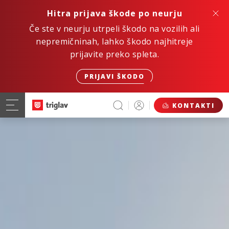
Hitra prijava škode po neurju
Če ste v neurju utrpeli škodo na vozilih ali
nepremičninah, lahko škodo najhitreje
prijavite preko spleta.
PRIJAVI ŠKODO
KONTAKTI