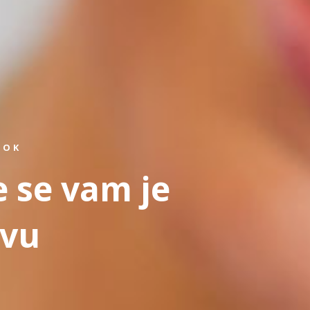
ROK
e se vam je
tvu