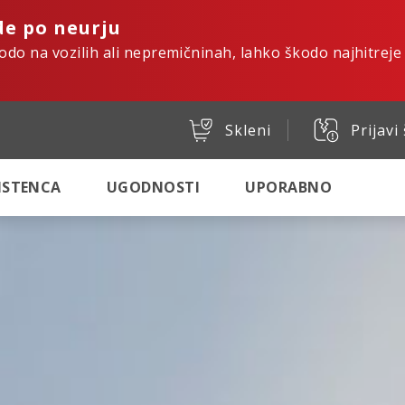
de po neurju
kodo na vozilih ali nepremičninah, lahko škodo najhitreje
Skleni
Prijavi
SISTENCA
UGODNOSTI
UPORABNO