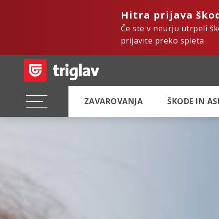
Hitra prijava ško
Če ste v neurju utrpeli š
prijavite preko spleta.
ZAVAROVANJA
ŠKODE IN A