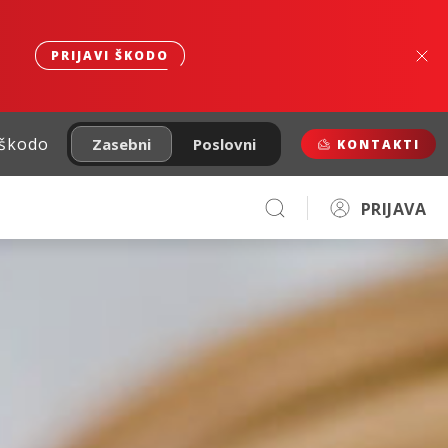
PRIJAVI ŠKODO
 škodo
Zasebni
Poslovni
KONTAKTI
PRIJAVA