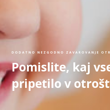
DODATNO NEZGODNO ZAVAROVANJE OT
Pomislite, kaj vs
pripetilo v otroš