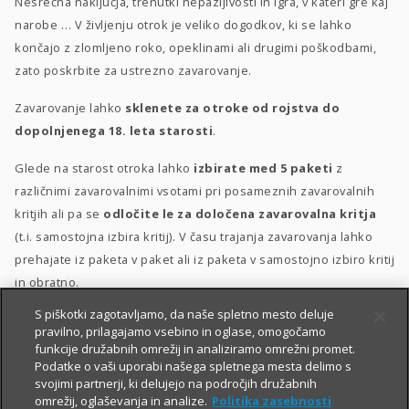
Nesrečna naključja, trenutki nepazljivosti in igra, v kateri gre kaj
narobe … V življenju otrok je veliko dogodkov, ki se lahko
končajo z zlomljeno roko, opeklinami ali drugimi poškodbami,
zato poskrbite za ustrezno zavarovanje.
Zavarovanje lahko
sklenete za otroke od rojstva do
dopolnjenega 18. leta starosti
.
Glede na starost otroka lahko
izbirate med 5 paketi
z
različnimi zavarovalnimi vsotami pri posameznih zavarovalnih
kritjih ali pa se
odločite le za določena zavarovalna kritja
(t.i. samostojna izbira kritij). V času trajanja zavarovanja lahko
prehajate iz paketa v paket ali iz paketa v samostojno izbiro kritij
in obratno.
S piškotki zagotavljamo, da naše spletno mesto deluje
Posebna ugodnost
za velike družine
–
10 % popusta
, če
pravilno, prilagajamo vsebino in oglase, omogočamo
sklenete zavarovanje za 3 otroke ali več.
funkcije družabnih omrežij in analiziramo omrežni promet.
Podatke o vaši uporabi našega spletnega mesta delimo s
svojimi partnerji, ki delujejo na področjih družabnih
omrežij, oglaševanja in analize.
Politika zasebnosti