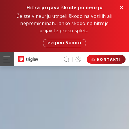
Hitra prijava škode po neurju
Če ste v neurju utrpeli škodo na vozilih ali
nepremičninah, lahko škodo najhitreje
prijavite preko spleta.
PRIJAVI ŠKODO
KONTAKTI