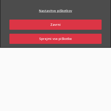
Nastavitve piškotkov
Zavrni
PIŠI NAM
01 2864 000
Sprejmi vse piškotke
SKLENI
PRIJAVI ŠKODO
ZASTOPNIKI
POSLOVALNICE
NAROČI ZASTOPNIKA
OBIŠČI POSLOVALNICO
Dodatnega nezgodnega zavarovanja otrok ne morete skleniti
samostojno, lahko pa ga
priključite naslednjim
zavarovanjem
: