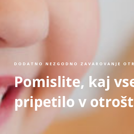
DODATNO NEZGODNO ZAVAROVANJE OT
Pomislite, kaj vs
pripetilo v otroš