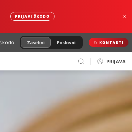
PRIJAVI ŠKODO
 škodo
Zasebni
Poslovni
KONTAKTI
PRIJAVA