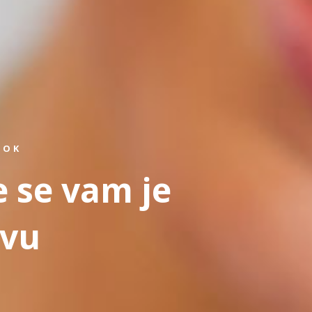
ROK
e se vam je
tvu