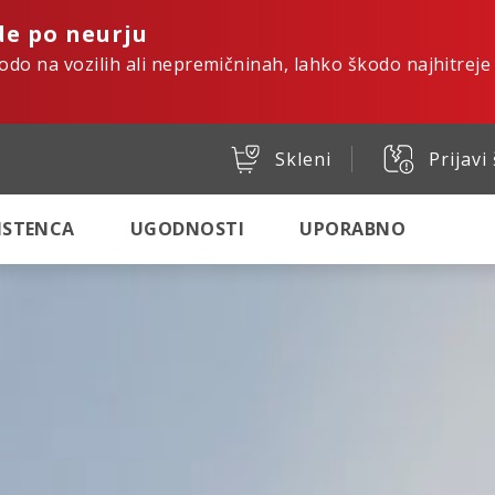
de po neurju
kodo na vozilih ali nepremičninah, lahko škodo najhitreje
Skleni
Prijavi
SISTENCA
UGODNOSTI
UPORABNO