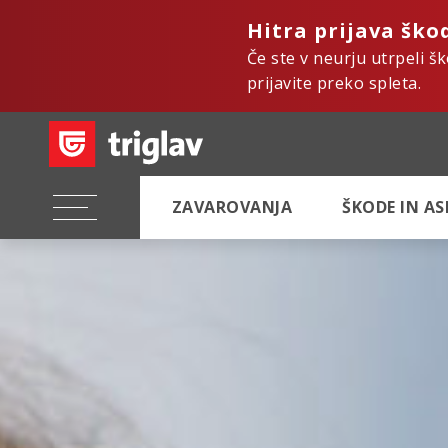
Hitra prijava ško
Če ste v neurju utrpeli š
prijavite preko spleta.
ZAVAROVANJA
ŠKODE IN A