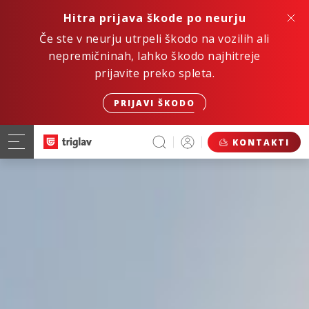
Hitra prijava škode po neurju
Če ste v neurju utrpeli škodo na vozilih ali
nepremičninah, lahko škodo najhitreje
prijavite preko spleta.
PRIJAVI ŠKODO
KONTAKTI