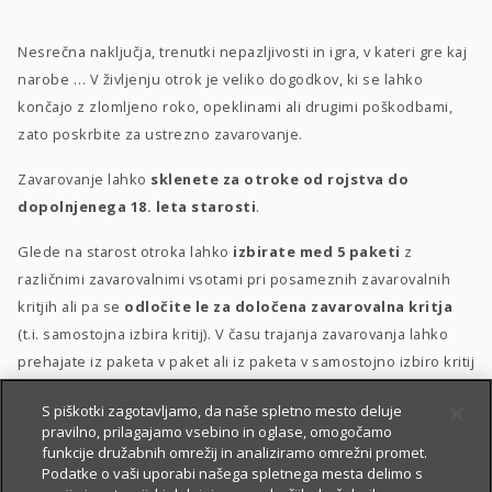
Nesrečna naključja, trenutki nepazljivosti in igra, v kateri gre kaj
narobe … V življenju otrok je veliko dogodkov, ki se lahko
končajo z zlomljeno roko, opeklinami ali drugimi poškodbami,
zato poskrbite za ustrezno zavarovanje.
Zavarovanje lahko
sklenete za otroke od rojstva do
dopolnjenega 18. leta starosti
.
Glede na starost otroka lahko
izbirate med 5 paketi
z
različnimi zavarovalnimi vsotami pri posameznih zavarovalnih
kritjih ali pa se
odločite le za določena zavarovalna kritja
(t.i. samostojna izbira kritij). V času trajanja zavarovanja lahko
prehajate iz paketa v paket ali iz paketa v samostojno izbiro kritij
in obratno.
S piškotki zagotavljamo, da naše spletno mesto deluje
pravilno, prilagajamo vsebino in oglase, omogočamo
Posebna ugodnost
za velike družine
–
10 % popusta
, če
funkcije družabnih omrežij in analiziramo omrežni promet.
sklenete zavarovanje za 3 otroke ali več.
Podatke o vaši uporabi našega spletnega mesta delimo s