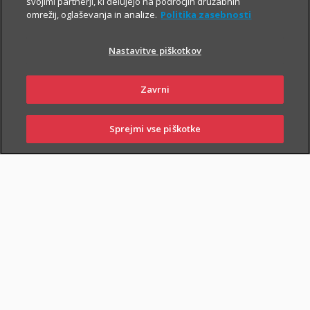
svojimi partnerji, ki delujejo na področjih družabnih
omrežij, oglaševanja in analize.
Politika zasebnosti
Nastavitve piškotkov
Zavrni
PIŠI NAM
01 2864 000
Sprejmi vse piškotke
SKLENI
PRIJAVI ŠKODO
ZASTOPNIKI
POSLOVALNICE
NAROČI ZASTOPNIKA
OBIŠČI POSLOVALNICO
Dodatnega nezgodnega zavarovanja otrok ne morete skleniti