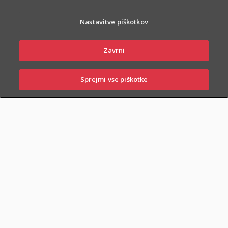
Nastavitve piškotkov
Zavrni
PIŠI NAM
01 2864 000
Sprejmi vse piškotke
SKLENI
PRIJAVI ŠKODO
ZASTOPNIKI
POSLOVALNICE
NAROČI ZASTOPNIKA
OBIŠČI POSLOVALNICO
Dodatnega nezgodnega zavarovanja otrok ne morete skleniti
samostojno, lahko pa ga
priključite naslednjim
zavarovanjem
: