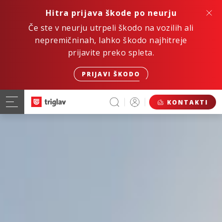
Hitra prijava škode po neurju
Če ste v neurju utrpeli škodo na vozilih ali
nepremičninah, lahko škodo najhitreje
prijavite preko spleta.
PRIJAVI ŠKODO
KONTAKTI