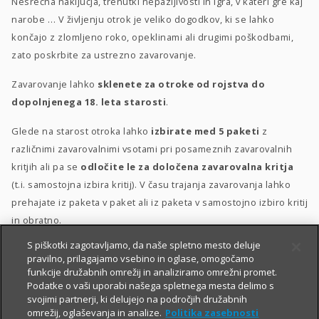
Nesrečna naključja, trenutki nepazljivosti in igra, v kateri gre kaj
narobe … V življenju otrok je veliko dogodkov, ki se lahko
končajo z zlomljeno roko, opeklinami ali drugimi poškodbami,
zato poskrbite za ustrezno zavarovanje.
Zavarovanje lahko
sklenete za otroke od rojstva do
dopolnjenega 18. leta starosti
.
Glede na starost otroka lahko
izbirate med 5 paketi
z
različnimi zavarovalnimi vsotami pri posameznih zavarovalnih
kritjih ali pa se
odločite le za določena zavarovalna kritja
(t.i. samostojna izbira kritij). V času trajanja zavarovanja lahko
prehajate iz paketa v paket ali iz paketa v samostojno izbiro kritij
in obratno.
S piškotki zagotavljamo, da naše spletno mesto deluje
Posebna ugodnost
za velike družine
–
10 % popusta
, če
pravilno, prilagajamo vsebino in oglase, omogočamo
sklenete zavarovanje za 3 otroke ali več.
funkcije družabnih omrežij in analiziramo omrežni promet.
Podatke o vaši uporabi našega spletnega mesta delimo s
svojimi partnerji, ki delujejo na področjih družabnih
omrežij, oglaševanja in analize.
Politika zasebnosti