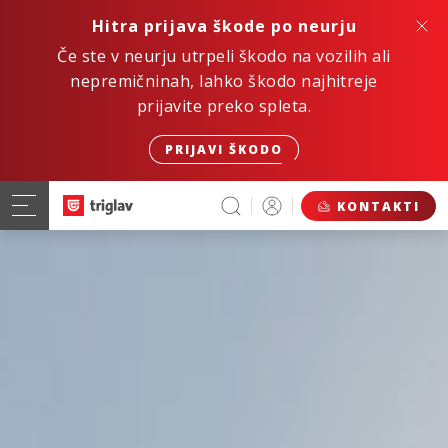
Hitra prijava škode po neurju
Če ste v neurju utrpeli škodo na vozilih ali
nepremičninah, lahko škodo najhitreje
prijavite preko spleta.
PRIJAVI ŠKODO
KONTAKTI