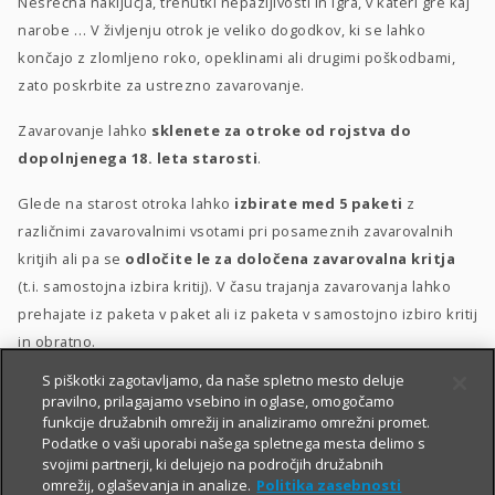
Nesrečna naključja, trenutki nepazljivosti in igra, v kateri gre kaj
narobe … V življenju otrok je veliko dogodkov, ki se lahko
končajo z zlomljeno roko, opeklinami ali drugimi poškodbami,
zato poskrbite za ustrezno zavarovanje.
Zavarovanje lahko
sklenete za otroke od rojstva do
dopolnjenega 18. leta starosti
.
Glede na starost otroka lahko
izbirate med 5 paketi
z
različnimi zavarovalnimi vsotami pri posameznih zavarovalnih
kritjih ali pa se
odločite le za določena zavarovalna kritja
(t.i. samostojna izbira kritij). V času trajanja zavarovanja lahko
prehajate iz paketa v paket ali iz paketa v samostojno izbiro kritij
in obratno.
S piškotki zagotavljamo, da naše spletno mesto deluje
Posebna ugodnost
za velike družine
–
10 % popusta
, če
pravilno, prilagajamo vsebino in oglase, omogočamo
sklenete zavarovanje za 3 otroke ali več.
funkcije družabnih omrežij in analiziramo omrežni promet.
Podatke o vaši uporabi našega spletnega mesta delimo s
svojimi partnerji, ki delujejo na področjih družabnih
omrežij, oglaševanja in analize.
Politika zasebnosti