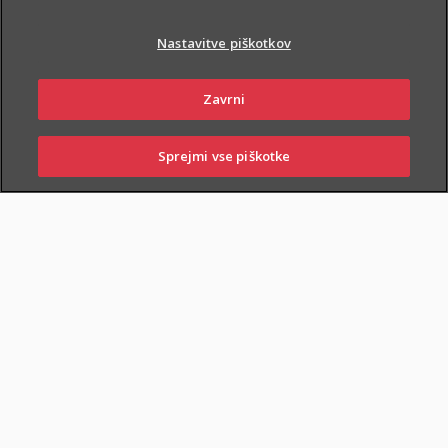
Nastavitve piškotkov
Zavrni
PIŠI NAM
01 2864 000
Sprejmi vse piškotke
SKLENI
PRIJAVI ŠKODO
ZASTOPNIKI
POSLOVALNICE
NAROČI ZASTOPNIKA
OBIŠČI POSLOVALNICO
Dodatnega nezgodnega zavarovanja otrok ne morete skleniti
samostojno, lahko pa ga
priključite naslednjim
zavarovanjem
: