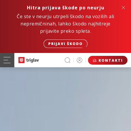
Hitra prijava škode po neurju
Če ste v neurju utrpeli škodo na vozilih ali
nepremičninah, lahko škodo najhitreje
prijavite preko spleta.
PRIJAVI ŠKODO
KONTAKTI