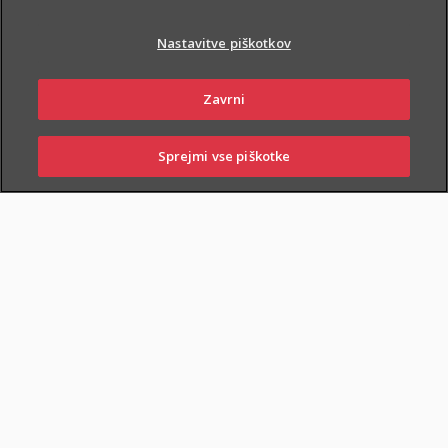
Nastavitve piškotkov
Zavrni
PIŠI NAM
01 2864 000
Sprejmi vse piškotke
SKLENI
PRIJAVI ŠKODO
ZASTOPNIKI
POSLOVALNICE
NAROČI ZASTOPNIKA
OBIŠČI POSLOVALNICO
Dodatnega nezgodnega zavarovanja otrok ne morete skleniti
samostojno, lahko pa ga
priključite naslednjim
zavarovanjem
: