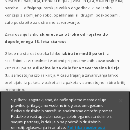
Nesrečna naključja, trenutki nepazljivosti in igra, v kateri gre kaj
narobe … V življenju otrok je veliko dogodkov, ki se lahko
končajo z zlomljeno roko, opeklinami ali drugimi poškodbami,
zato poskrbite za ustrezno zavarovanje.
Zavarovanje lahko
sklenete za otroke od rojstva do
dopolnjenega 18. leta starosti
.
Glede na starost otroka lahko
izbirate med 5 paketi
z
različnimi zavarovalnimi vsotami pri posameznih zavarovalnih
kritjih ali pa se
odločite le za določena zavarovalna kritja
(t.i. samostojna izbira kritij). V času trajanja zavarovanja lahko
prehajate iz paketa v paket ali iz paketa v samostojno izbiro kritij
in obratno.
S piškotki zagotavljamo, da naše spletno mesto deluje
Posebna ugodnost
za velike družine
–
10 % popusta
, če
pravilno, prilagajamo vsebino in oglase, omogočamo
sklenete zavarovanje za 3 otroke ali več.
funkcije družabnih omrežij in analiziramo omrežni promet.
Podatke o vaši uporabi našega spletnega mesta delimo s
svojimi partnerji, ki delujejo na področjih družabnih
omrežij, oglaševanja in analize.
Politika zasebnosti