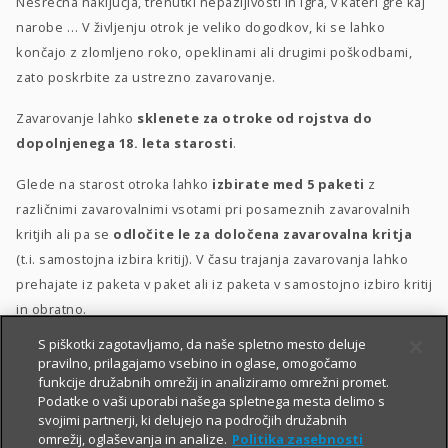
Nesrečna naključja, trenutki nepazljivosti in igra, v kateri gre kaj
narobe … V življenju otrok je veliko dogodkov, ki se lahko
končajo z zlomljeno roko, opeklinami ali drugimi poškodbami,
zato poskrbite za ustrezno zavarovanje.
Zavarovanje lahko
sklenete za otroke od rojstva do
dopolnjenega 18. leta starosti
.
Glede na starost otroka lahko
izbirate med 5 paketi
z
različnimi zavarovalnimi vsotami pri posameznih zavarovalnih
kritjih ali pa se
odločite le za določena zavarovalna kritja
(t.i. samostojna izbira kritij). V času trajanja zavarovanja lahko
prehajate iz paketa v paket ali iz paketa v samostojno izbiro kritij
in obratno.
S piškotki zagotavljamo, da naše spletno mesto deluje
Posebna ugodnost
za velike družine
–
10 % popusta
, če
pravilno, prilagajamo vsebino in oglase, omogočamo
sklenete zavarovanje za 3 otroke ali več.
funkcije družabnih omrežij in analiziramo omrežni promet.
Podatke o vaši uporabi našega spletnega mesta delimo s
svojimi partnerji, ki delujejo na področjih družabnih
omrežij, oglaševanja in analize.
Politika zasebnosti