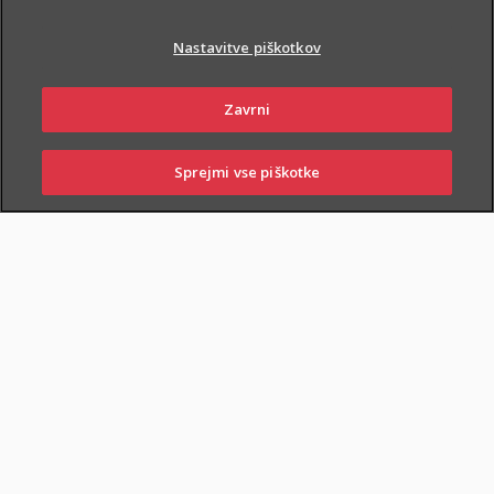
Nastavitve piškotkov
Zavrni
PIŠI NAM
01 2864 000
Sprejmi vse piškotke
SKLENI
PRIJAVI ŠKODO
ZASTOPNIKI
POSLOVALNICE
NAROČI ZASTOPNIKA
OBIŠČI POSLOVALNICO
Dodatnega nezgodnega zavarovanja otrok ne morete skleniti
samostojno, lahko pa ga
priključite naslednjim
zavarovanjem
: