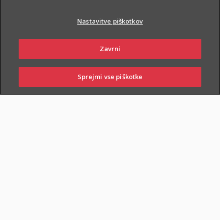
Nastavitve piškotkov
Zavrni
PIŠI NAM
01 2864 000
Sprejmi vse piškotke
SKLENI
PRIJAVI ŠKODO
ZASTOPNIKI
POSLOVALNICE
NAROČI ZASTOPNIKA
OBIŠČI POSLOVALNICO
Dodatnega nezgodnega zavarovanja otrok ne morete skleniti
samostojno, lahko pa ga
priključite naslednjim
zavarovanjem
: