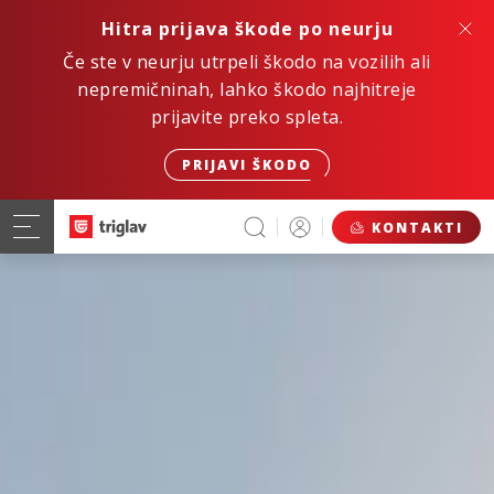
Hitra prijava škode po neurju
Če ste v neurju utrpeli škodo na vozilih ali
nepremičninah, lahko škodo najhitreje
prijavite preko spleta.
PRIJAVI ŠKODO
KONTAKTI