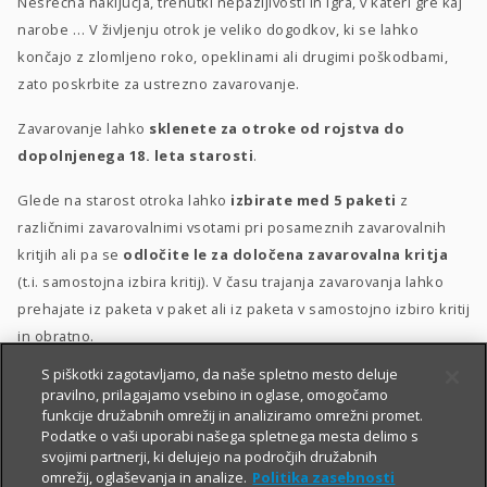
Nesrečna naključja, trenutki nepazljivosti in igra, v kateri gre kaj
narobe … V življenju otrok je veliko dogodkov, ki se lahko
končajo z zlomljeno roko, opeklinami ali drugimi poškodbami,
zato poskrbite za ustrezno zavarovanje.
Zavarovanje lahko
sklenete za otroke od rojstva do
dopolnjenega 18. leta starosti
.
Glede na starost otroka lahko
izbirate med 5 paketi
z
različnimi zavarovalnimi vsotami pri posameznih zavarovalnih
kritjih ali pa se
odločite le za določena zavarovalna kritja
(t.i. samostojna izbira kritij). V času trajanja zavarovanja lahko
prehajate iz paketa v paket ali iz paketa v samostojno izbiro kritij
in obratno.
S piškotki zagotavljamo, da naše spletno mesto deluje
Posebna ugodnost
za velike družine
–
10 % popusta
, če
pravilno, prilagajamo vsebino in oglase, omogočamo
sklenete zavarovanje za 3 otroke ali več.
funkcije družabnih omrežij in analiziramo omrežni promet.
Podatke o vaši uporabi našega spletnega mesta delimo s
svojimi partnerji, ki delujejo na področjih družabnih
omrežij, oglaševanja in analize.
Politika zasebnosti