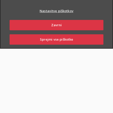
Nastavitve piškotkov
Zavrni
PIŠI NAM
01 2864 000
Sprejmi vse piškotke
SKLENI
PRIJAVI ŠKODO
ZASTOPNIKI
POSLOVALNICE
NAROČI ZASTOPNIKA
OBIŠČI POSLOVALNICO
Dodatnega nezgodnega zavarovanja otrok ne morete skleniti
samostojno, lahko pa ga
priključite naslednjim
zavarovanjem
: