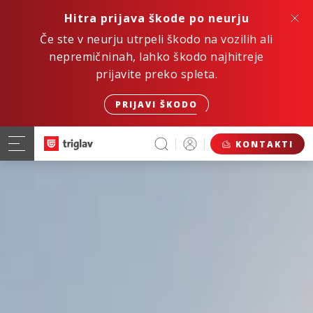
Hitra prijava škode po neurju
Če ste v neurju utrpeli škodo na vozilih ali
nepremičninah, lahko škodo najhitreje
prijavite preko spleta.
PRIJAVI ŠKODO
KONTAKTI