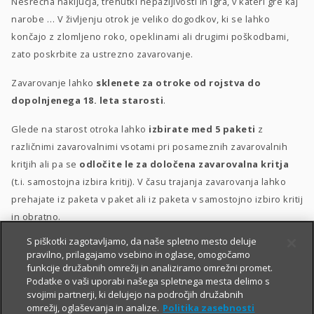
Nesrečna naključja, trenutki nepazljivosti in igra, v kateri gre kaj
narobe … V življenju otrok je veliko dogodkov, ki se lahko
končajo z zlomljeno roko, opeklinami ali drugimi poškodbami,
zato poskrbite za ustrezno zavarovanje.
Zavarovanje lahko
sklenete za otroke od rojstva do
dopolnjenega 18. leta starosti
.
Glede na starost otroka lahko
izbirate med 5 paketi
z
različnimi zavarovalnimi vsotami pri posameznih zavarovalnih
kritjih ali pa se
odločite le za določena zavarovalna kritja
(t.i. samostojna izbira kritij). V času trajanja zavarovanja lahko
prehajate iz paketa v paket ali iz paketa v samostojno izbiro kritij
in obratno.
S piškotki zagotavljamo, da naše spletno mesto deluje
Posebna ugodnost
za velike družine
–
10 % popusta
, če
pravilno, prilagajamo vsebino in oglase, omogočamo
sklenete zavarovanje za 3 otroke ali več.
funkcije družabnih omrežij in analiziramo omrežni promet.
Podatke o vaši uporabi našega spletnega mesta delimo s
svojimi partnerji, ki delujejo na področjih družabnih
omrežij, oglaševanja in analize.
Politika zasebnosti