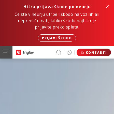
Hitra prijava škode po neurju
Če ste v neurju utrpeli škodo na vozilih ali
nepremičninah, lahko škodo najhitreje
prijavite preko spleta.
PRIJAVI ŠKODO
KONTAKTI