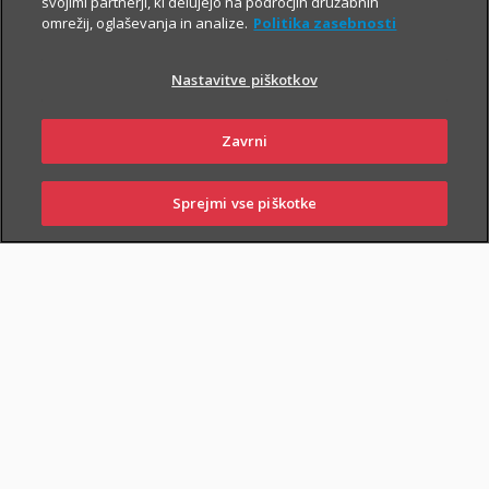
svojimi partnerji, ki delujejo na področjih družabnih
omrežij, oglaševanja in analize.
Politika zasebnosti
Nastavitve piškotkov
Zavrni
PIŠI NAM
01 2864 000
Sprejmi vse piškotke
SKLENI
PRIJAVI ŠKODO
ZASTOPNIKI
POSLOVALNICE
NAROČI ZASTOPNIKA
OBIŠČI POSLOVALNICO
Dodatnega nezgodnega zavarovanja otrok ne morete skleniti