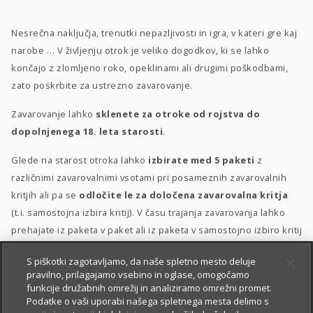
Nesrečna naključja, trenutki nepazljivosti in igra, v kateri gre kaj
narobe … V življenju otrok je veliko dogodkov, ki se lahko
končajo z zlomljeno roko, opeklinami ali drugimi poškodbami,
zato poskrbite za ustrezno zavarovanje.
Zavarovanje lahko
sklenete za otroke od rojstva do
dopolnjenega 18. leta starosti
.
Glede na starost otroka lahko
izbirate med 5 paketi
z
različnimi zavarovalnimi vsotami pri posameznih zavarovalnih
kritjih ali pa se
odločite le za določena zavarovalna kritja
(t.i. samostojna izbira kritij). V času trajanja zavarovanja lahko
prehajate iz paketa v paket ali iz paketa v samostojno izbiro kritij
in obratno.
S piškotki zagotavljamo, da naše spletno mesto deluje
pravilno, prilagajamo vsebino in oglase, omogočamo
Posebna ugodnost
za velike družine
–
10 % popusta
, če
funkcije družabnih omrežij in analiziramo omrežni promet.
sklenete zavarovanje za 3 otroke ali več.
Podatke o vaši uporabi našega spletnega mesta delimo s