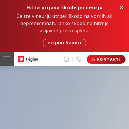
Hitra prijava škode po neurju
Če ste v neurju utrpeli škodo na vozilih ali
nepremičninah, lahko škodo najhitreje
prijavite preko spleta.
PRIJAVI ŠKODO
KONTAKTI