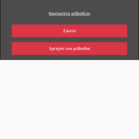
Nastavitve piškotkov
Zavrni
PIŠI NAM
01 2864 000
Sprejmi vse piškotke
SKLENI
PRIJAVI ŠKODO
ZASTOPNIKI
POSLOVALNICE
NAROČI ZASTOPNIKA
OBIŠČI POSLOVALNICO
Dodatnega nezgodnega zavarovanja otrok ne morete skleniti
samostojno, lahko pa ga
priključite naslednjim
zavarovanjem
: