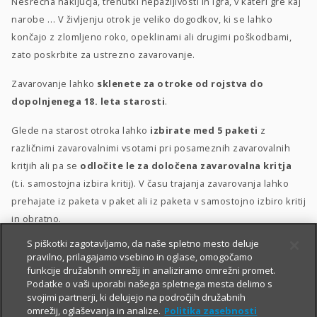
Nesrečna naključja, trenutki nepazljivosti in igra, v kateri gre kaj
narobe … V življenju otrok je veliko dogodkov, ki se lahko
končajo z zlomljeno roko, opeklinami ali drugimi poškodbami,
zato poskrbite za ustrezno zavarovanje.
Zavarovanje lahko
sklenete za otroke od rojstva do
dopolnjenega 18. leta starosti
.
Glede na starost otroka lahko
izbirate med 5 paketi
z
različnimi zavarovalnimi vsotami pri posameznih zavarovalnih
kritjih ali pa se
odločite le za določena zavarovalna kritja
(t.i. samostojna izbira kritij). V času trajanja zavarovanja lahko
prehajate iz paketa v paket ali iz paketa v samostojno izbiro kritij
in obratno.
S piškotki zagotavljamo, da naše spletno mesto deluje
Posebna ugodnost
za velike družine
–
10 % popusta
, če
pravilno, prilagajamo vsebino in oglase, omogočamo
sklenete zavarovanje za 3 otroke ali več.
funkcije družabnih omrežij in analiziramo omrežni promet.
Podatke o vaši uporabi našega spletnega mesta delimo s
svojimi partnerji, ki delujejo na področjih družabnih
omrežij, oglaševanja in analize.
Politika zasebnosti