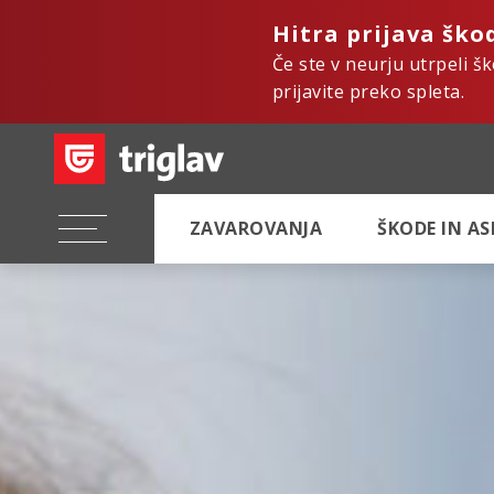
Hitra prijava ško
Če ste v neurju utrpeli š
prijavite preko spleta.
ZAVAROVANJA
ŠKODE IN A