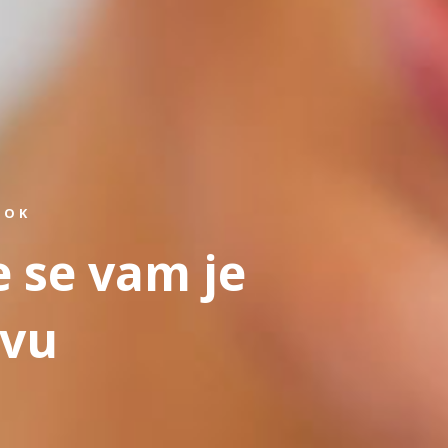
ROK
e se vam je
tvu