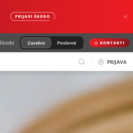
PRIJAVI ŠKODO
 škodo
Zasebni
Poslovni
KONTAKTI
PRIJAVA