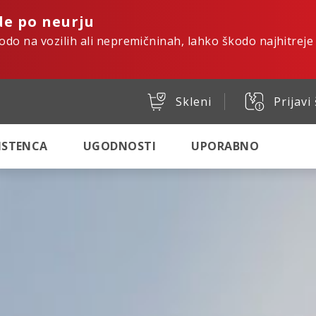
de po neurju
kodo na vozilih ali nepremičninah, lahko škodo najhitreje
Skleni
Prijavi
SISTENCA
UGODNOSTI
UPORABNO