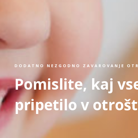
DODATNO NEZGODNO ZAVAROVANJE OT
Pomislite, kaj vs
pripetilo v otroš