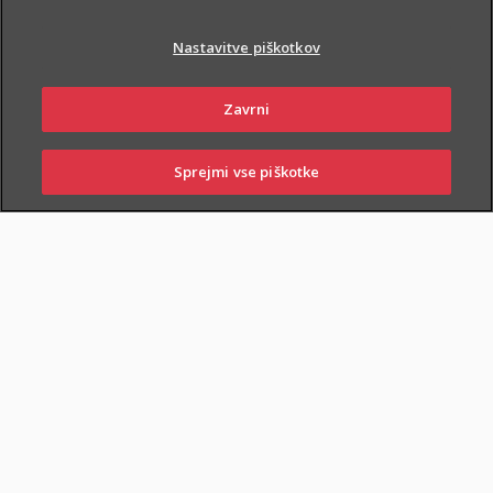
Nastavitve piškotkov
Zavrni
PIŠI NAM
01 2864 000
Sprejmi vse piškotke
SKLENI
PRIJAVI ŠKODO
ZASTOPNIKI
POSLOVALNICE
NAROČI ZASTOPNIKA
OBIŠČI POSLOVALNICO
Dodatnega nezgodnega zavarovanja otrok ne morete skleniti
samostojno, lahko pa ga
priključite naslednjim
zavarovanjem
: