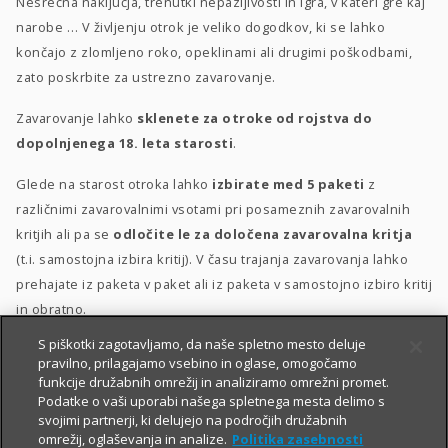
Nesrečna naključja, trenutki nepazljivosti in igra, v kateri gre kaj
narobe … V življenju otrok je veliko dogodkov, ki se lahko
končajo z zlomljeno roko, opeklinami ali drugimi poškodbami,
zato poskrbite za ustrezno zavarovanje.
Zavarovanje lahko
sklenete za otroke od rojstva do
dopolnjenega 18. leta starosti
.
Glede na starost otroka lahko
izbirate med 5 paketi
z
različnimi zavarovalnimi vsotami pri posameznih zavarovalnih
kritjih ali pa se
odločite le za določena zavarovalna kritja
(t.i. samostojna izbira kritij). V času trajanja zavarovanja lahko
prehajate iz paketa v paket ali iz paketa v samostojno izbiro kritij
in obratno.
S piškotki zagotavljamo, da naše spletno mesto deluje
Posebna ugodnost
za velike družine
–
10 % popusta
, če
pravilno, prilagajamo vsebino in oglase, omogočamo
sklenete zavarovanje za 3 otroke ali več.
funkcije družabnih omrežij in analiziramo omrežni promet.
Podatke o vaši uporabi našega spletnega mesta delimo s
svojimi partnerji, ki delujejo na področjih družabnih
omrežij, oglaševanja in analize.
Politika zasebnosti