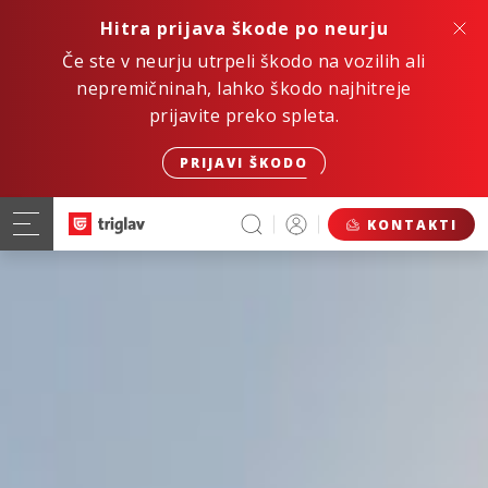
Hitra prijava škode po neurju
Če ste v neurju utrpeli škodo na vozilih ali
nepremičninah, lahko škodo najhitreje
prijavite preko spleta.
PRIJAVI ŠKODO
KONTAKTI