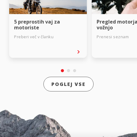
5 preprostih vaj za
Pregled motorja
motoriste
vožnjo
Preberi več v članku
Prenesi seznam
POGLEJ VSE