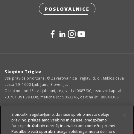
POSLOVALNICE
Skupina Triglav
Vse pravice pridržane. © Zavarovalnica Triglav, d. d., Miklošičeva
cesta 19, 1000 Ljubljana, Slovenija.
Okrožno sodišče v Ljubljani, reg. vl. 1/10687/00, osnovni kapital:
73.701.391,79 EUR, matična št.: 5063345, davčna št.: 80040306
S piškotki zagotavljamo, da naše spletno mesto deluje
pravilno, prilagajamo vsebino in oglase, omogočamo
funkcije družabnih omrežij in analiziramo omrežni promet.
Podatke o vaši uporabi našega spletnega mesta delimo s