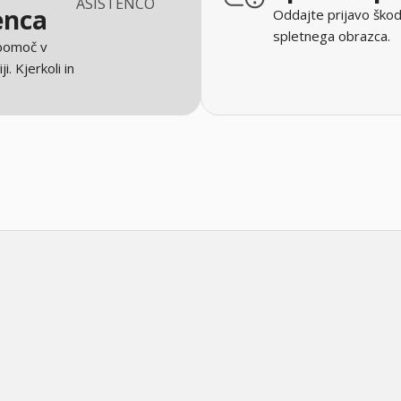
ASISTENCO
enca
Oddajte prijavo škod
spletnega obrazca.
 pomoč v
ji. Kjerkoli in