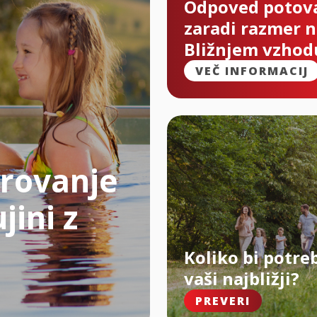
Odpoved potov
zaradi razmer 
Bližnjem vzhod
VEČ INFORMACIJ
rovanje
jini z
Koliko bi potre
vaši najbližji?
PREVERI