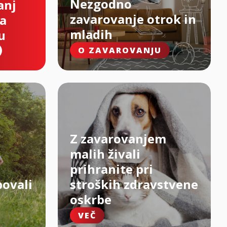
Nezgodno
anj
zavarovanje otrok in
na
mladih
u
O ZAVAROVANJU
Z zavarovanjem
malih živali
prihranite pri
bovali
stroških zdravstvene
oskrbe
VEČ