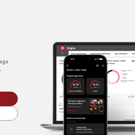
čega
,