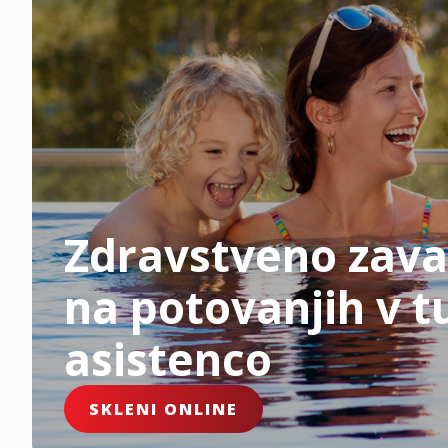
Zdravstveno zava
na potovanjih v tu
asistenco
SKLENI ONLINE