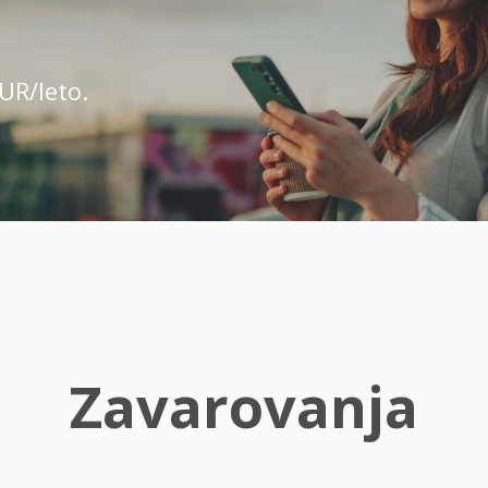
UR/leto.
Zavarovanja