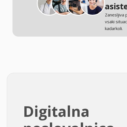
asist
Zanesljiva
vsaki situaci
kadarkoli.
Digitalna