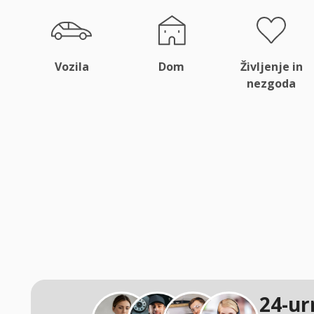
Vozila
Dom
Življenje in
nezgoda
24-ur