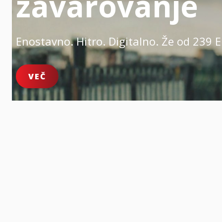
zavarovanje
Enostavno. Hitro. Digitalno.
Že od 239 E
VEČ