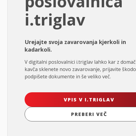
poslovalnica
i.triglav
Urejajte svoja zavarovanja kjerkoli in
kadarkoli.
V digitalni poslovalnici i.triglav lahko kar z doma
kavča sklenete novo zavarovanje, prijavite škodo
podpišete dokumente in še veliko več.
VPIS V I.TRIGLAV
PREBERI VEČ