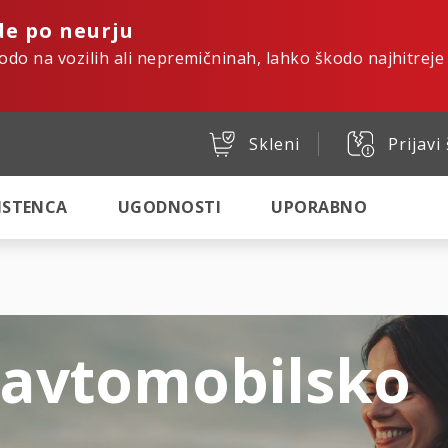
de po neurju
kodo na vozilih ali nepremičninah, lahko škodo najhitreje
Skleni
Prijavi
SISTENCA
UGODNOSTI
UPORABNO
 avtomobilsko