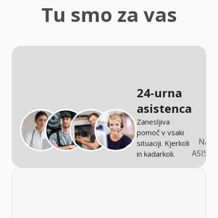
zaščita
Tu smo za vas
Kmetijstvo
24-urna
asistenca
Zanesljiva
pomoč v vsaki
NARO
situaciji. Kjerkoli
ASIST
in kadarkoli.