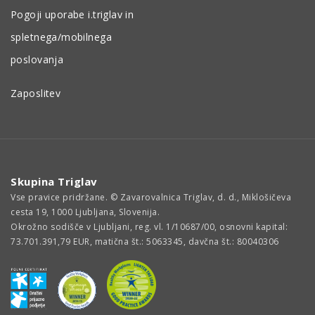
Pogoji uporabe i.triglav in
spletnega/mobilnega
poslovanja
Zaposlitev
Skupina Triglav
Vse pravice pridržane. © Zavarovalnica Triglav, d. d., Miklošičeva
cesta 19, 1000 Ljubljana, Slovenija.
Okrožno sodišče v Ljubljani, reg. vl. 1/10687/00, osnovni kapital:
73.701.391,79 EUR, matična št.: 5063345, davčna št.: 80040306