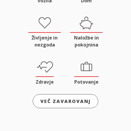
Vozila
Dom
Življenje in
Naložbe in
nezgoda
pokojnina
Zdravje
Potovanje
VEČ ZAVAROVANJ
Odgovornost
Male živali
in pravna