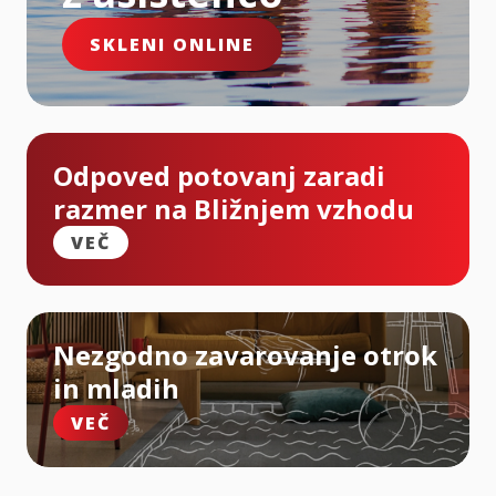
SKLENI ONLINE
Odpoved potovanj zaradi
razmer na Bližnjem vzhodu
VEČ
Nezgodno zavarovanje otrok
in mladih
VEČ