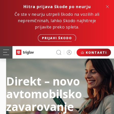
Hitra prijava škode po neurju
Če ste v neurju utrpeli škodo na vozilih ali
nepremičninah, lahko škodo najhitreje
prijavite preko spleta.
PRIJAVI ŠKODO
KONTAKTI
Direkt – novo
avtomobilsko
zavarovanje