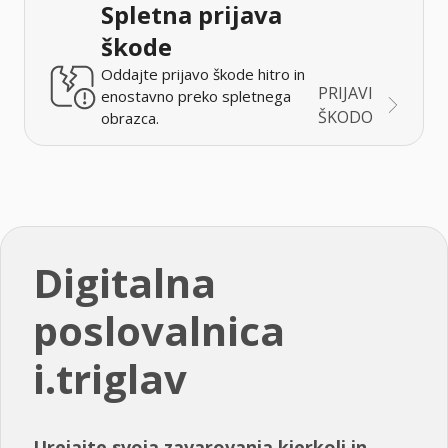
Spletna prijava
škode
Oddajte prijavo škode hitro in
PRIJAVI
enostavno preko spletnega
ŠKODO
obrazca.
Digitalna
poslovalnica
i.triglav
Urejajte svoja zavarovanja kjerkoli in