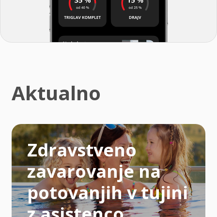
Aktualno
Zdravstveno
zavarovanje na
potovanjih v tujini
z asistenco