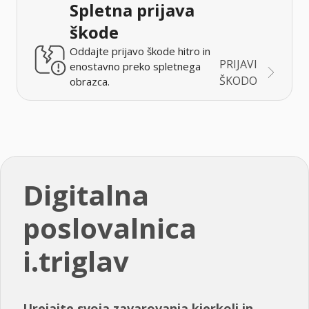
Spletna prijava
škode
Oddajte prijavo škode hitro in
PRIJAVI
enostavno preko spletnega
ŠKODO
obrazca.
Digitalna
poslovalnica
i.triglav
Urejajte svoja zavarovanja kjerkoli in