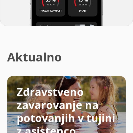
Aktualno
Zdravstveno
zavarovanje na
potovanjih v tujini
z asistenco