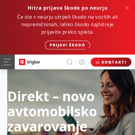
Hitra prijava škode po neurju
Če ste v neurju utrpeli škodo na vozilih ali
nepremičninah, lahko škodo najhitreje
prijavite preko spleta.
PRIJAVI ŠKODO
KONTAKTI
Direkt – novo
avtomobilsko
zavarovanje