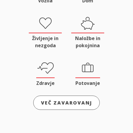
Vozila
Dom
Življenje in
Naložbe in
nezgoda
pokojnina
Zdravje
Potovanje
VEČ ZAVAROVANJ
Odgovornost
Male živali
in pravna