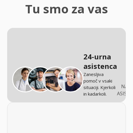
zaščita
Tu smo za vas
Kmetijstvo
24-urna
asistenca
Zanesljiva
pomoč v vsaki
NARO
situaciji. Kjerkoli
ASIST
in kadarkoli.