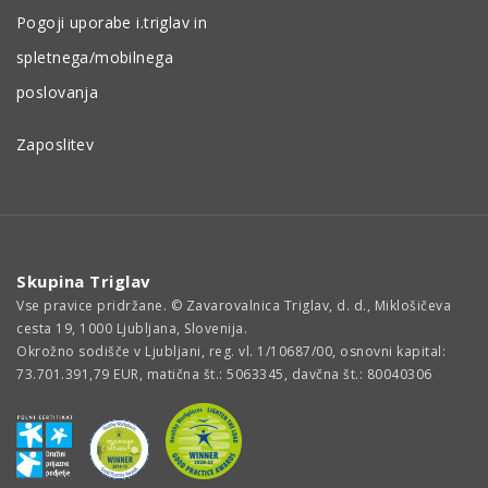
Pogoji uporabe i.triglav in
spletnega/mobilnega
poslovanja
Zaposlitev
Skupina Triglav
Vse pravice pridržane. © Zavarovalnica Triglav, d. d., Miklošičeva
cesta 19, 1000 Ljubljana, Slovenija.
Okrožno sodišče v Ljubljani, reg. vl. 1/10687/00, osnovni kapital:
73.701.391,79 EUR, matična št.: 5063345, davčna št.: 80040306