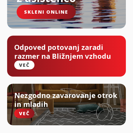
SKLENI ONLINE
Odpoved potovanj zaradi
razmer na Bližnjem vzhodu
VEČ
Nezgodno zavarovanje otrok
in mladih
VEČ