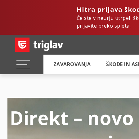
Hitra prijava ško
Če ste v neurju utrpeli š
prijavite preko spleta.
ZAVAROVANJA
ŠKODE IN A
Direkt – novo