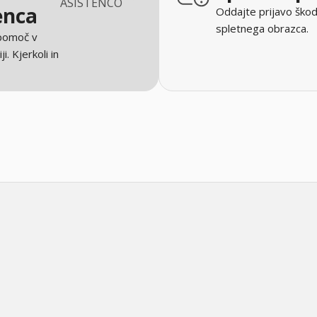
ASISTENCO
enca
Oddajte prijavo škod
spletnega obrazca.
 pomoč v
ji. Kjerkoli in