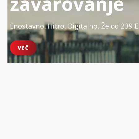
zavarovanje
Enostavno. Hitro. Digitalno.
Že od 239 E
VEČ