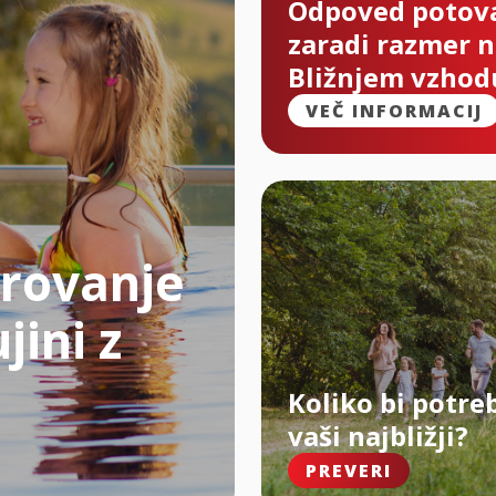
Odpoved potov
zaradi razmer 
Bližnjem vzhod
VEČ INFORMACIJ
rovanje
jini z
Koliko bi potre
vaši najbližji?
PREVERI