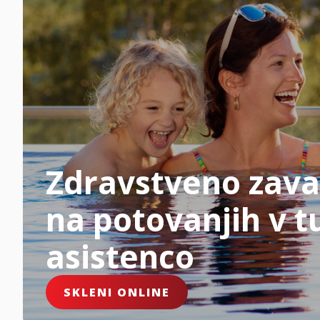
Zdravstveno zava
na potovanjih v tu
asistenco
SKLENI ONLINE