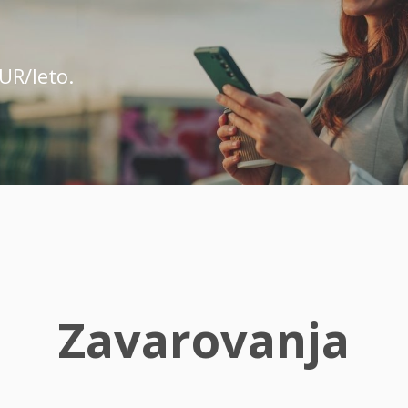
UR/leto.
Zavarovanja