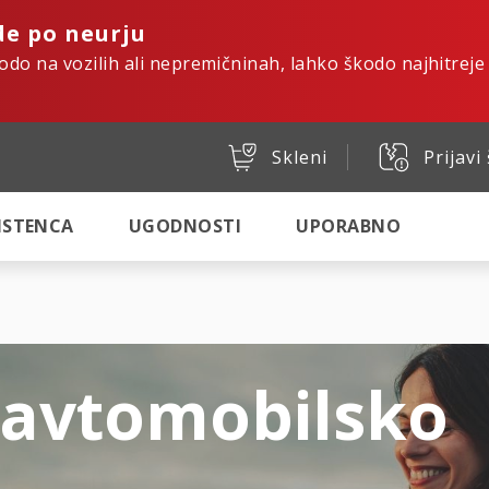
de po neurju
kodo na vozilih ali nepremičninah, lahko škodo najhitreje
Skleni
Prijavi
SISTENCA
UGODNOSTI
UPORABNO
 avtomobilsko