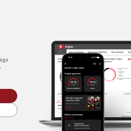
čega
,