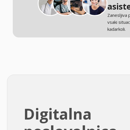
asist
Zanesljiva
vsaki situaci
kadarkoli.
Digitalna