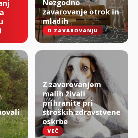
Nezgodno
anj
zavarovanje otrok in
na
mladih
u
O ZAVAROVANJU
Z zavarovanjem
malih živali
prihranite pri
bovali
stroških zdravstvene
oskrbe
VEČ