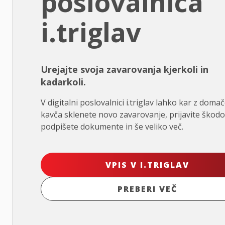
poslovalnica
i.triglav
Urejajte svoja zavarovanja kjerkoli in
kadarkoli.
V digitalni poslovalnici i.triglav lahko kar z doma
kavča sklenete novo zavarovanje, prijavite škodo
podpišete dokumente in še veliko več.
VPIS V I.TRIGLAV
PREBERI VEČ