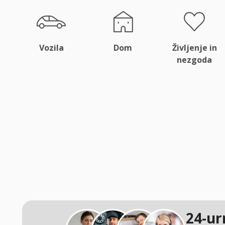
Vozila
Dom
Življenje in
nezgoda
24-ur