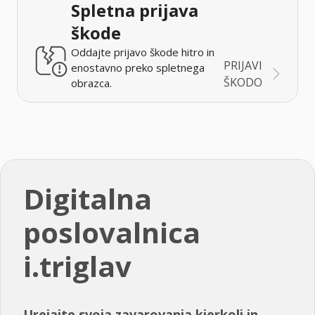
Spletna prijava
škode
Oddajte prijavo škode hitro in
PRIJAVI
enostavno preko spletnega
ŠKODO
obrazca.
Digitalna
poslovalnica
i.triglav
Urejajte svoja zavarovanja kjerkoli in