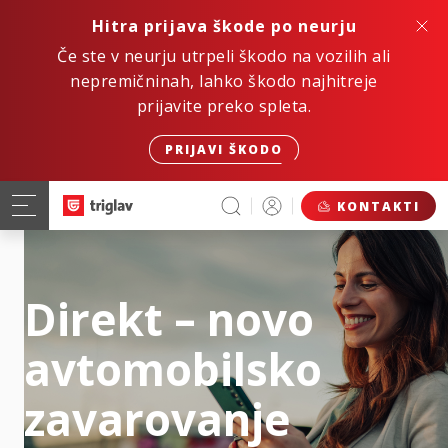
Hitra prijava škode po neurju
Če ste v neurju utrpeli škodo na vozilih ali
nepremičninah, lahko škodo najhitreje
prijavite preko spleta.
PRIJAVI ŠKODO
KONTAKTI
Direkt – novo
avtomobilsko
zavarovanje