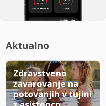
Aktualno
Zdravstveno
zavarovanje na
potovanjih v tujini
z asistenco