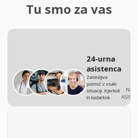
zaščita
Tu smo za vas
Kmetijstvo
24-urna
asistenca
Zanesljiva
pomoč v vsaki
NARO
situaciji. Kjerkoli
ASIST
in kadarkoli.