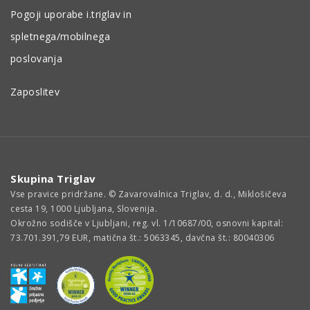
Pogoji uporabe i.triglav in
spletnega/mobilnega
poslovanja
Zaposlitev
Skupina Triglav
Vse pravice pridržane. © Zavarovalnica Triglav, d. d., Miklošičeva
cesta 19, 1000 Ljubljana, Slovenija.
Okrožno sodišče v Ljubljani, reg. vl. 1/10687/00, osnovni kapital:
73.701.391,79 EUR, matična št.: 5063345, davčna št.: 80040306