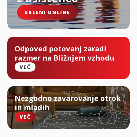
SKLENI ONLINE
Odpoved potovanj zaradi
razmer na Bližnjem vzhodu
VEČ
Nezgodno zavarovanje otrok
in mladih
VEČ