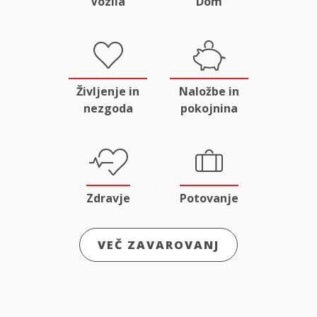
Vozila
Dom
Življenje in
Naložbe in
nezgoda
pokojnina
Zdravje
Potovanje
VEČ ZAVAROVANJ
Odgovornost
Male živali
in pravna