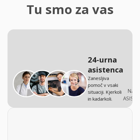
zaščita
Tu smo za vas
Kmetijstvo
24-urna
asistenca
Zanesljiva
pomoč v vsaki
NARO
situaciji. Kjerkoli
ASIST
in kadarkoli.