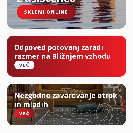
SKLENI ONLINE
Odpoved potovanj zaradi
razmer na Bližnjem vzhodu
VEČ
Nezgodno zavarovanje otrok
in mladih
VEČ