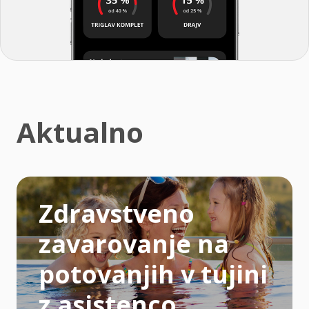
Aktualno
Zdravstveno
zavarovanje na
potovanjih v tujini
z asistenco