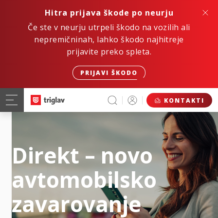
Hitra prijava škode po neurju
Če ste v neurju utrpeli škodo na vozilih ali
nepremičninah, lahko škodo najhitreje
prijavite preko spleta.
PRIJAVI ŠKODO
KONTAKTI
Direkt – novo
avtomobilsko
zavarovanje