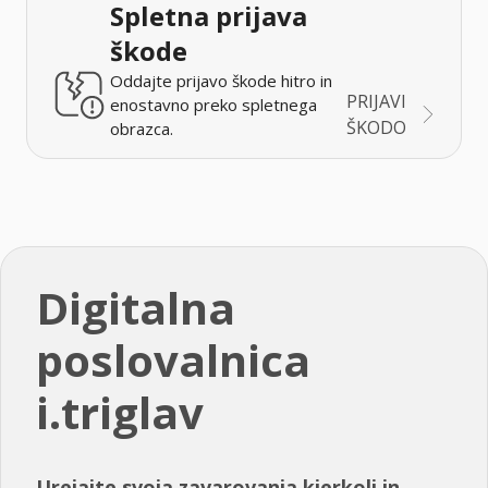
Spletna prijava
škode
Oddajte prijavo škode hitro in
PRIJAVI
enostavno preko spletnega
ŠKODO
obrazca.
Digitalna
poslovalnica
i.triglav
Urejajte svoja zavarovanja kjerkoli in