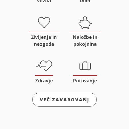
Vozila
Dom
Življenje in
Naložbe in
nezgoda
pokojnina
Zdravje
Potovanje
VEČ ZAVAROVANJ
Odgovornost
Male živali
in pravna