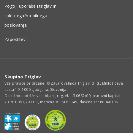
Pogoji uporabe i.triglav in
spletnega/mobilnega
poslovanja
Zaposlitev
Skupina Triglav
Vse pravice pridržane. © Zavarovalnica Triglav, d. d., Miklošičeva
cesta 19, 1000 Ljubljana, Slovenija.
Okrožno sodišče v Ljubljani, reg. vl. 1/10687/00, osnovni kapital:
73.701.391,79 EUR, matična št.: 5063345, davčna št.: 80040306