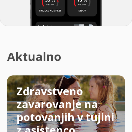
Aktualno
Zdravstveno
zavarovanje na
potovanjih v tujini
z asistenco