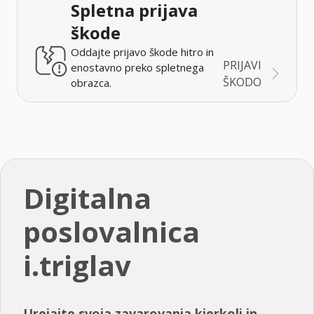
Spletna prijava
škode
Oddajte prijavo škode hitro in
PRIJAVI
enostavno preko spletnega
ŠKODO
obrazca.
Digitalna
poslovalnica
i.triglav
Urejajte svoja zavarovanja kjerkoli in