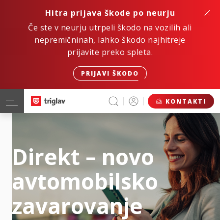
Hitra prijava škode po neurju
Če ste v neurju utrpeli škodo na vozilih ali
nepremičninah, lahko škodo najhitreje
prijavite preko spleta.
PRIJAVI ŠKODO
KONTAKTI
Direkt – novo
avtomobilsko
zavarovanje