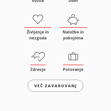
Vozila
Dom
Življenje in
Naložbe in
nezgoda
pokojnina
Zdravje
Potovanje
VEČ ZAVAROVANJ
Odgovornost
Male živali
in pravna