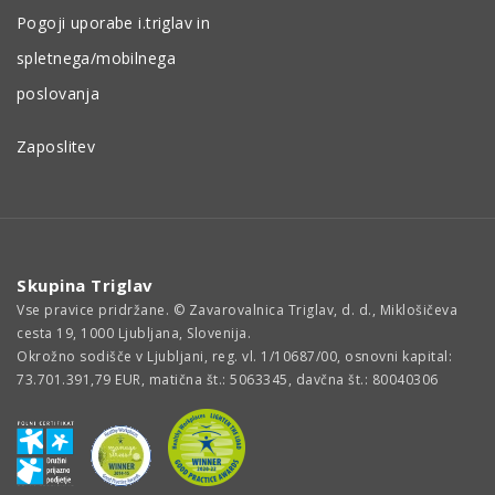
Pogoji uporabe i.triglav in
spletnega/mobilnega
poslovanja
Zaposlitev
Skupina Triglav
Vse pravice pridržane. © Zavarovalnica Triglav, d. d., Miklošičeva
cesta 19, 1000 Ljubljana, Slovenija.
Okrožno sodišče v Ljubljani, reg. vl. 1/10687/00, osnovni kapital:
73.701.391,79 EUR, matična št.: 5063345, davčna št.: 80040306