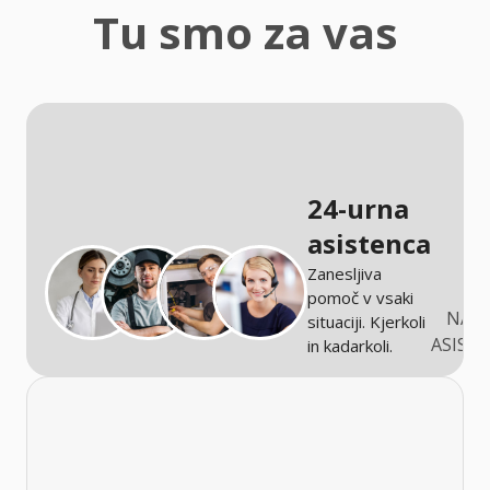
zaščita
Tu smo za vas
Kmetijstvo
24-urna
asistenca
Zanesljiva
pomoč v vsaki
NARO
situaciji. Kjerkoli
ASIST
in kadarkoli.