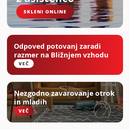
SKLENI ONLINE
Odpoved potovanj zaradi
razmer na Bližnjem vzhodu
VEČ
Nezgodno zavarovanje otrok
in mladih
VEČ