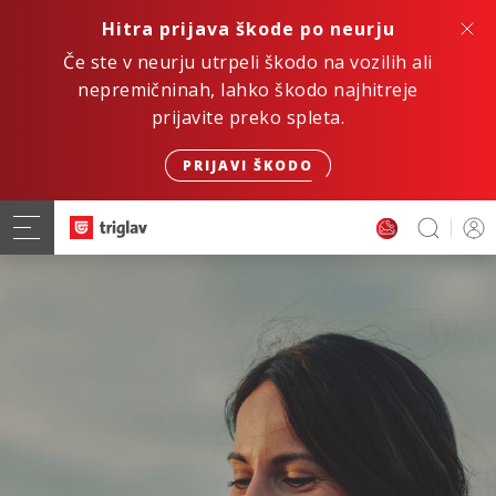
Hitra prijava škode po neurju
Če ste v neurju utrpeli škodo na vozilih ali
nepremičninah, lahko škodo najhitreje
prijavite preko spleta.
PRIJAVI ŠKODO
Hitro. Varno. Digitalno.
ZAVAROVANJE AVTOMOBILA