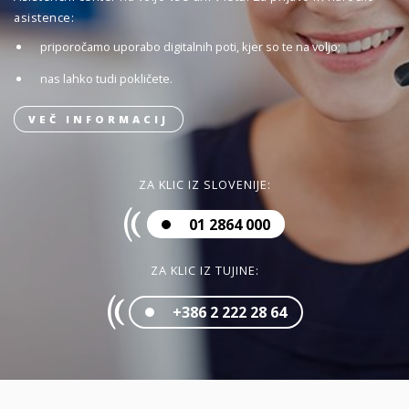
asistence:
priporočamo uporabo digitalnih poti, kjer so te na voljo;
nas lahko tudi pokličete.
VEČ INFORMACIJ
ZA KLIC IZ SLOVENIJE:
01 2864 000
ZA KLIC IZ TUJINE:
+386 2 222 28 64