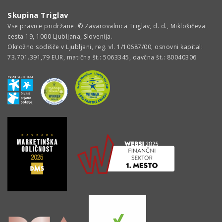
Skupina Triglav
Vse pravice pridržane. © Zavarovalnica Triglav, d. d., Miklošičeva
cesta 19, 1000 Ljubljana, Slovenija.
Okrožno sodišče v Ljubljani, reg. vl. 1/10687/00, osnovni kapital:
73.701.391,79 EUR, matična št.: 5063345, davčna št.: 80040306