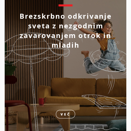
Brezskrbno odkrivanje
sveta z nezgodnim
zavarovanjem otrok in
mladih
VEČ