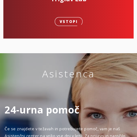
VSTOPI
Asistenca
24-urna pomoč
Če se znajdete v težavah in potrebujete pomoč, vam je naš
Asistenčni center na voljo vse dni v letu. Za prijavo in naročilo