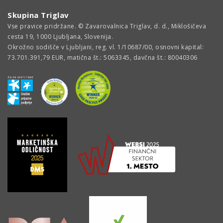
Skupina Triglav
Vse pravice pridržane. © Zavarovalnica Triglav, d. d., Miklošičeva
cesta 19, 1000 Ljubljana, Slovenija.
Okrožno sodišče v Ljubljani, reg. vl. 1/10687/00, osnovni kapital:
73.701.391,79 EUR, matična št.: 5063345, davčna št.: 80040306