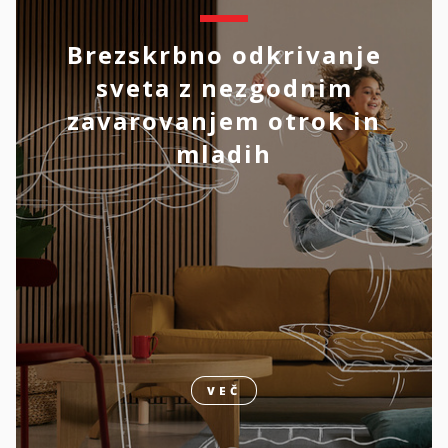
Brezskrbno odkrivanje
sveta z nezgodnim
zavarovanjem otrok in
mladih
VEČ