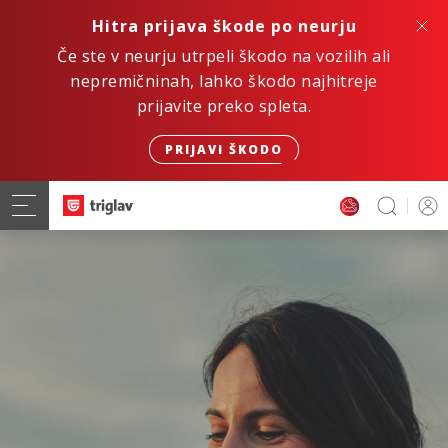
Hitra prijava škode po neurju
Če ste v neurju utrpeli škodo na vozilih ali
nepremičninah, lahko škodo najhitreje
prijavite preko spleta.
PRIJAVI ŠKODO
Hitro. Varno. Digitalno.
ZAVAROVANJE AVTOMOBILA