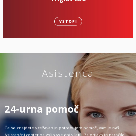
VSTOPI
Asistenca
24-urna pomoč
Če se znajdete v težavah in potrebujete pomoč, vam je naš
Asistenčni center na voljo vse dni v letu. Za prijavo in naročilo