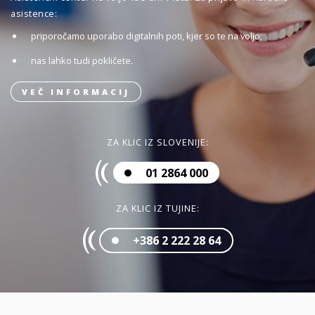
asistence:
priporočamo uporabo digitalnih poti, kjer so te na voljo;
nas lahko tudi pokličete.
VEČ INFORMACIJ
ZA KLIC IZ SLOVENIJE:
01 2864 000
ZA KLIC IZ TUJINE:
+386 2 222 28 64