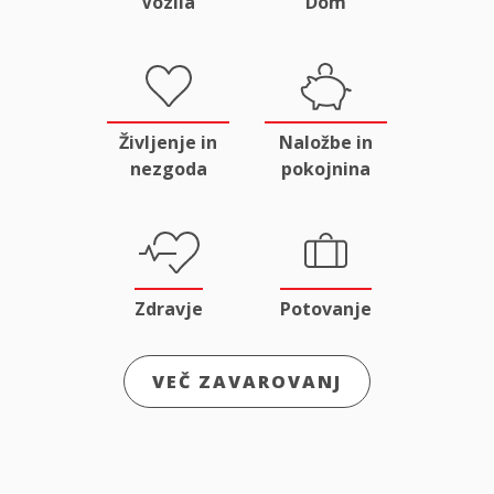
Vozila
Dom
Življenje in
Naložbe in
nezgoda
pokojnina
Zdravje
Potovanje
VEČ ZAVAROVANJ
Odgovornost
Male živali
in pravna