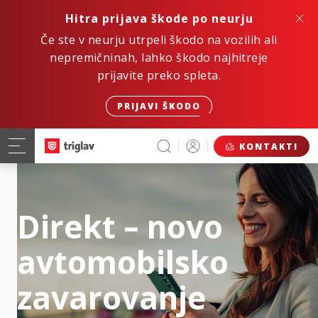
Hitra prijava škode po neurju
Če ste v neurju utrpeli škodo na vozilih ali
nepremičninah, lahko škodo najhitreje
prijavite preko spleta.
PRIJAVI ŠKODO
KONTAKTI
Direkt – novo
avtomobilsko
zavarovanje