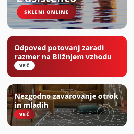
SKLENI ONLINE
Odpoved potovanj zaradi
razmer na Bližnjem vzhodu
VEČ
Nezgodno zavarovanje otrok
in mladih
VEČ