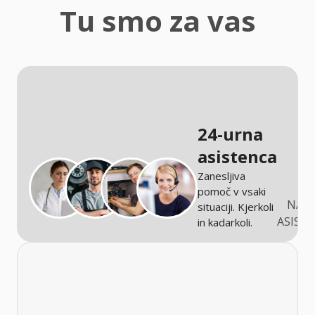
zaščita
Tu smo za vas
Kmetijstvo
24-urna
asistenca
Zanesljiva
pomoč v vsaki
NARO
situaciji. Kjerkoli
ASIST
in kadarkoli.