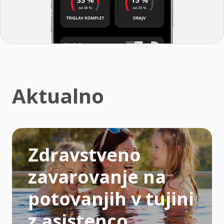
Aktualno
Zdravstveno
zavarovanje na
potovanjih v tujini
z asistenco