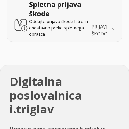
Spletna prijava
škode
Oddajte prijavo škode hitro in
PRIJAVI
enostavno preko spletnega
ŠKODO
obrazca.
Digitalna
poslovalnica
i.triglav
Urejajte svoja zavarovanja kjerkoli in