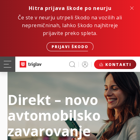
Hitra prijava škode po neurju
Če ste v neurju utrpeli škodo na vozilih ali
nepremičninah, lahko škodo najhitreje
prijavite preko spleta.
PRIJAVI ŠKODO
KONTAKTI
Direkt – novo
avtomobilsko
zavarovanje