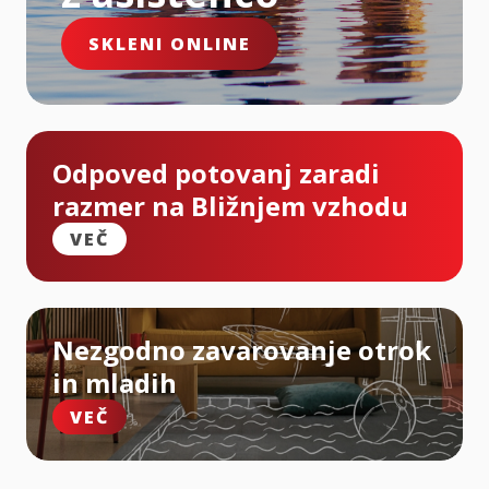
SKLENI ONLINE
Odpoved potovanj zaradi
razmer na Bližnjem vzhodu
VEČ
Nezgodno zavarovanje otrok
in mladih
VEČ