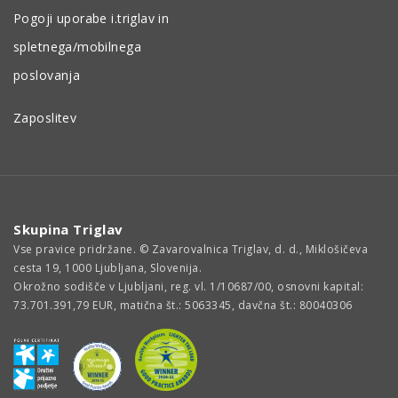
Pogoji uporabe i.triglav in
spletnega/mobilnega
poslovanja
Zaposlitev
Skupina Triglav
Vse pravice pridržane. © Zavarovalnica Triglav, d. d., Miklošičeva
cesta 19, 1000 Ljubljana, Slovenija.
Okrožno sodišče v Ljubljani, reg. vl. 1/10687/00, osnovni kapital:
73.701.391,79 EUR, matična št.: 5063345, davčna št.: 80040306