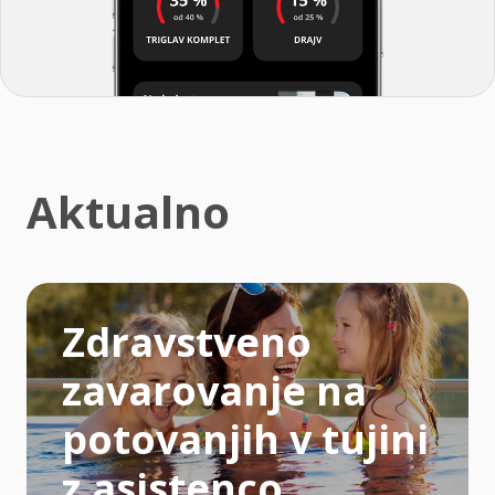
Aktualno
Zdravstveno
zavarovanje na
potovanjih v tujini
z asistenco