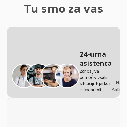
zaščita
Tu smo za vas
Kmetijstvo
24-urna
asistenca
Zanesljiva
pomoč v vsaki
NARO
situaciji. Kjerkoli
ASIST
in kadarkoli.