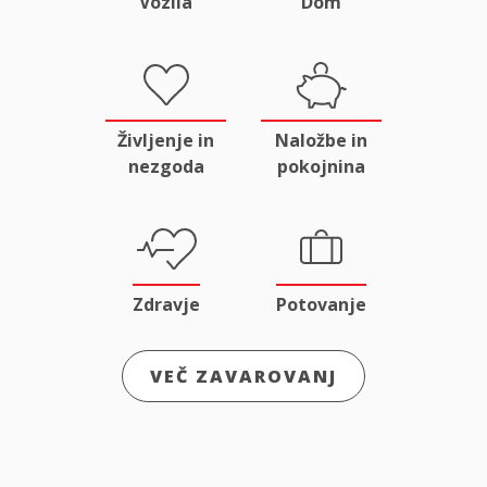
Vozila
Dom
Življenje in
Naložbe in
nezgoda
pokojnina
Zdravje
Potovanje
VEČ ZAVAROVANJ
Odgovornost
Male živali
in pravna