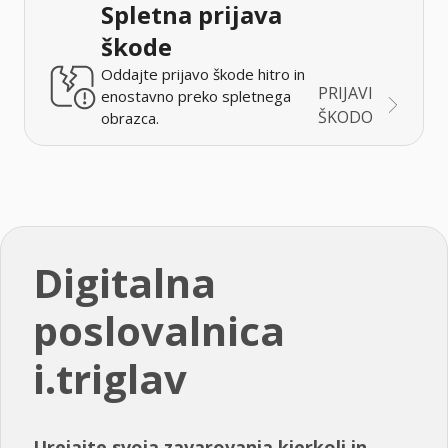
Spletna prijava
škode
Oddajte prijavo škode hitro in
PRIJAVI
enostavno preko spletnega
ŠKODO
obrazca.
Digitalna
poslovalnica
i.triglav
Urejajte svoja zavarovanja kjerkoli in