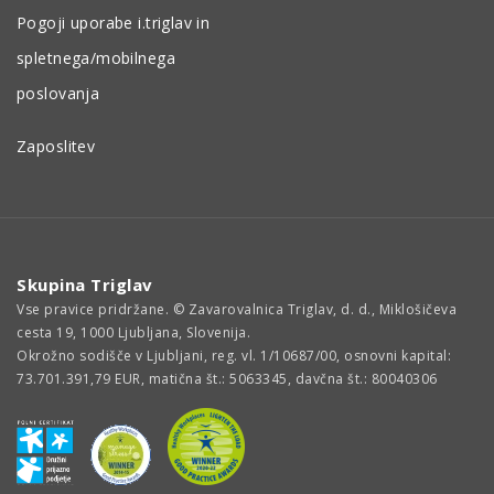
Pogoji uporabe i.triglav in
spletnega/mobilnega
poslovanja
Zaposlitev
Skupina Triglav
Vse pravice pridržane. © Zavarovalnica Triglav, d. d., Miklošičeva
cesta 19, 1000 Ljubljana, Slovenija.
Okrožno sodišče v Ljubljani, reg. vl. 1/10687/00, osnovni kapital:
73.701.391,79 EUR, matična št.: 5063345, davčna št.: 80040306