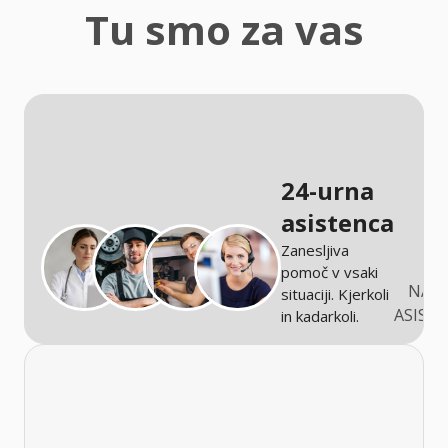
zaščita
Tu smo za vas
Kmetijstvo
24-urna
asistenca
Zanesljiva
pomoč v vsaki
NARO
situaciji. Kjerkoli
ASIST
in kadarkoli.