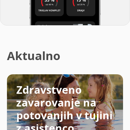
Aktualno
Zdravstveno
zavarovanje na
potovanjih v tujini
z asistenco