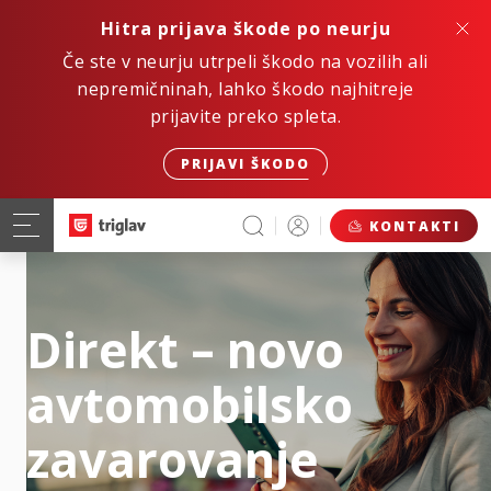
Hitra prijava škode po neurju
Če ste v neurju utrpeli škodo na vozilih ali
nepremičninah, lahko škodo najhitreje
prijavite preko spleta.
PRIJAVI ŠKODO
KONTAKTI
Direkt – novo
avtomobilsko
zavarovanje