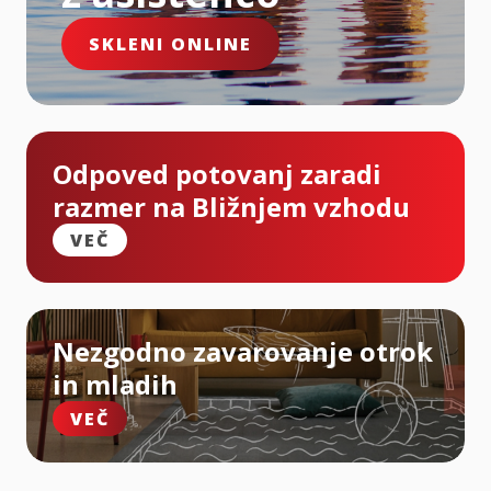
SKLENI ONLINE
Odpoved potovanj zaradi
razmer na Bližnjem vzhodu
VEČ
Nezgodno zavarovanje otrok
in mladih
VEČ