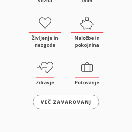
Vozila
Dom
Življenje in
Naložbe in
nezgoda
pokojnina
Zdravje
Potovanje
VEČ ZAVAROVANJ
Odgovornost
Male živali
in pravna