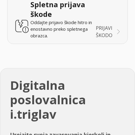
Spletna prijava
škode
Oddajte prijavo škode hitro in
PRIJAVI
enostavno preko spletnega
ŠKODO
obrazca.
Digitalna
poslovalnica
i.triglav
Urejajte svoja zavarovanja kjerkoli in