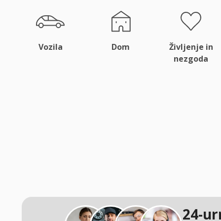
Vozila
Dom
Življenje in
nezgoda
24-ur