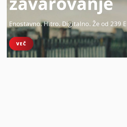
zavarovanje
Enostavno. Hitro. Digitalno.
Že od 239 E
VEČ