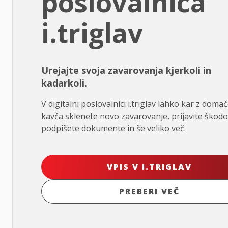
poslovalnica
i.triglav
Urejajte svoja zavarovanja kjerkoli in
kadarkoli.
V digitalni poslovalnici i.triglav lahko kar z doma
kavča sklenete novo zavarovanje, prijavite škodo
podpišete dokumente in še veliko več.
VPIS V I.TRIGLAV
PREBERI VEČ