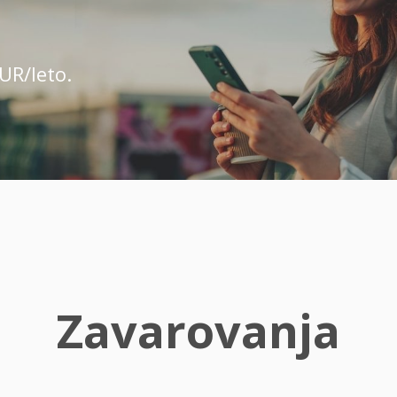
UR/leto.
Zavarovanja