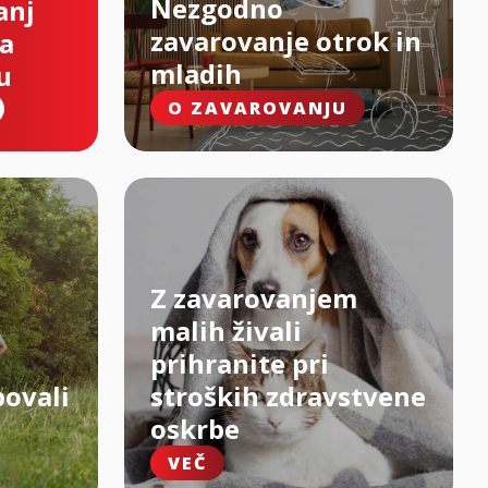
Nezgodno
anj
zavarovanje otrok in
na
mladih
u
O ZAVAROVANJU
Z zavarovanjem
malih živali
prihranite pri
bovali
stroških zdravstvene
oskrbe
VEČ