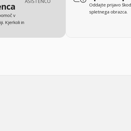
ASISTENCO
enca
Oddajte prijavo škod
spletnega obrazca.
 pomoč v
ji. Kjerkoli in