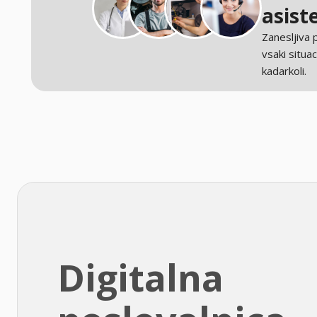
asist
Zanesljiva
vsaki situaci
kadarkoli.
Digitalna