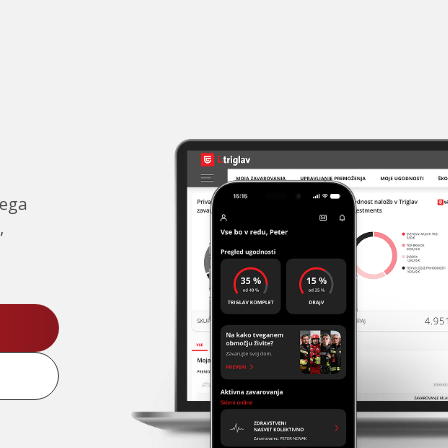
čega
,