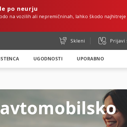
de po neurju
kodo na vozilih ali nepremičninah, lahko škodo najhitreje
Skleni
Prijavi
SISTENCA
UGODNOSTI
UPORABNO
 avtomobilsko