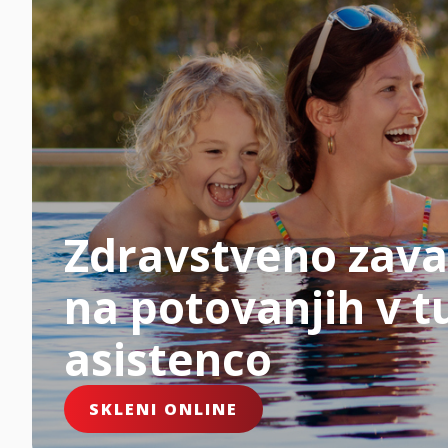
Zdravstveno zava
na potovanjih v tu
asistenco
SKLENI ONLINE