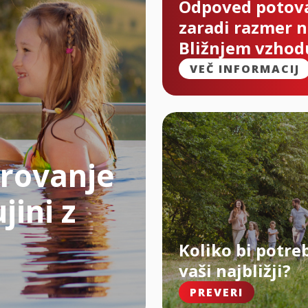
Odpoved potov
zaradi razmer 
Bližnjem vzhod
VEČ INFORMACIJ
rovanje
jini z
Koliko bi potre
vaši najbližji?
PREVERI