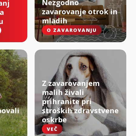
Nezgodno
anj
zavarovanje otrok in
na
mladih
u
O ZAVAROVANJU
Z zavarovanjem
malih živali
prihranite pri
bovali
stroških zdravstvene
oskrbe
VEČ