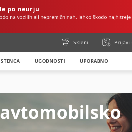
de po neurju
kodo na vozilih ali nepremičninah, lahko škodo najhitreje
Skleni
Prijavi
SISTENCA
UGODNOSTI
UPORABNO
 avtomobilsko