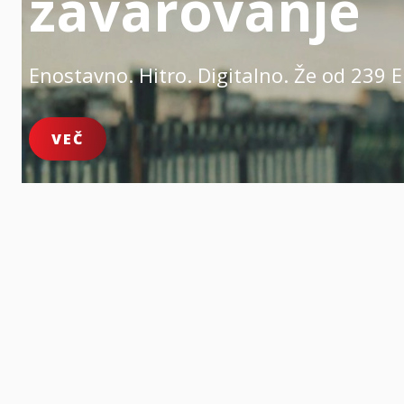
zavarovanje
Enostavno. Hitro. Digitalno.
Že od 239 E
VEČ