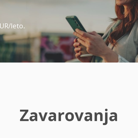
UR/leto.
Zavarovanja