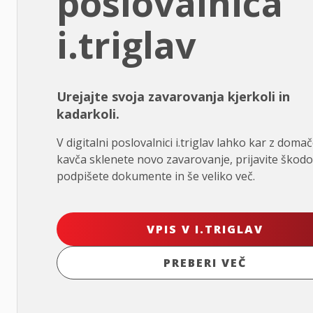
poslovalnica
i.triglav
Urejajte svoja zavarovanja kjerkoli in
kadarkoli.
V digitalni poslovalnici i.triglav lahko kar z doma
kavča sklenete novo zavarovanje, prijavite škodo
podpišete dokumente in še veliko več.
VPIS V I.TRIGLAV
PREBERI VEČ