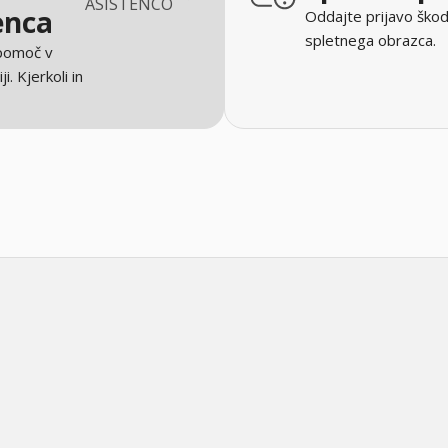
ASISTENCO
enca
Oddajte prijavo škod
spletnega obrazca.
 pomoč v
ji. Kjerkoli in