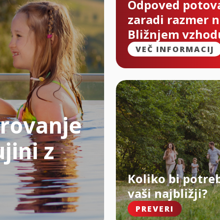
Odpoved potov
zaradi razmer 
Bližnjem vzhod
VEČ INFORMACIJ
rovanje
jini z
Koliko bi potre
vaši najbližji?
PREVERI