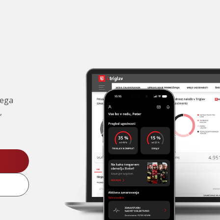
čega
,