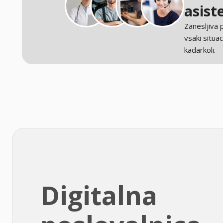
asist
Zanesljiva
vsaki situaci
kadarkoli.
Digitalna