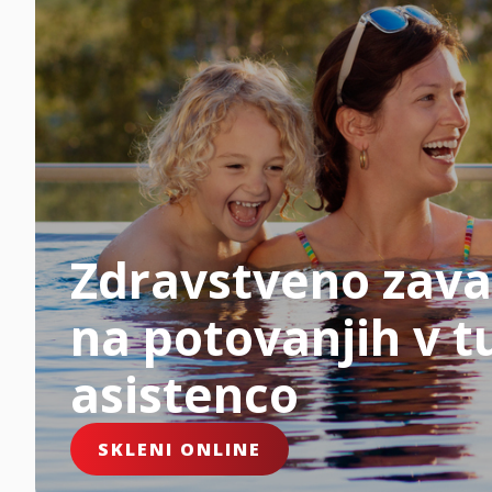
Zdravstveno zava
na potovanjih v tu
asistenco
SKLENI ONLINE