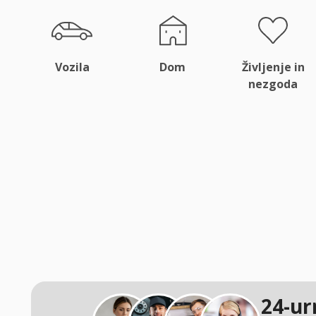
Vozila
Dom
Življenje in
nezgoda
24-ur