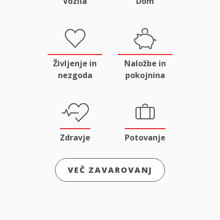
Vozila
Dom
Življenje in
Naložbe in
nezgoda
pokojnina
Zdravje
Potovanje
VEČ ZAVAROVANJ
Odgovornost
Male živali
in pravna