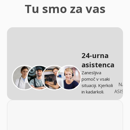
zaščita
Tu smo za vas
Kmetijstvo
24-urna
asistenca
Zanesljiva
pomoč v vsaki
NARO
situaciji. Kjerkoli
ASIST
in kadarkoli.