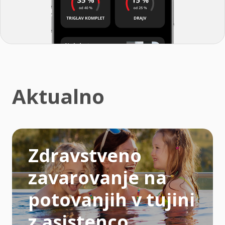
Aktualno
Zdravstveno
zavarovanje na
potovanjih v tujini
z asistenco