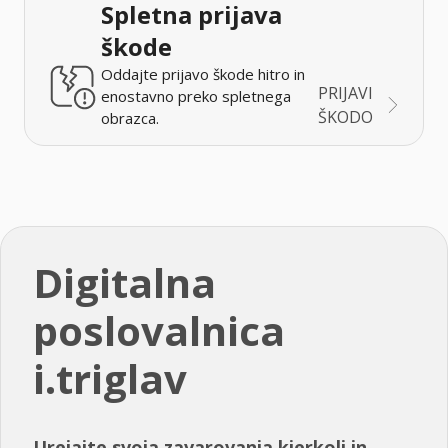
Spletna prijava
škode
Oddajte prijavo škode hitro in
PRIJAVI
enostavno preko spletnega
ŠKODO
obrazca.
Digitalna
poslovalnica
i.triglav
Urejajte svoja zavarovanja kjerkoli in