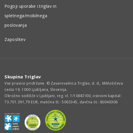
Pogoji uporabe i.triglav in
spletnega/mobilnega
poslovanja
Zaposlitev
Skupina Triglav
Vse pravice pridržane. © Zavarovalnica Triglav, d. d., Miklošičeva
cesta 19, 1000 Ljubljana, Slovenija.
Okrožno sodišče v Ljubljani, reg. vl. 1/10687/00, osnovni kapital:
73.701.391,79 EUR, matična št.: 5063345, davčna št.: 80040306