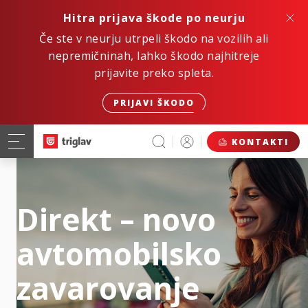
Hitra prijava škode po neurju
Če ste v neurju utrpeli škodo na vozilih ali
nepremičninah, lahko škodo najhitreje
prijavite preko spleta.
PRIJAVI ŠKODO
KONTAKTI
Direkt – novo
avtomobilsko
zavarovanje