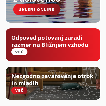
SKLENI ONLINE
Odpoved potovanj zaradi
razmer na Bližnjem vzhodu
VEČ
Nezgodno zavarovanje otrok
in mladih
VEČ