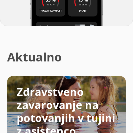
Aktualno
Zdravstveno
zavarovanje na
potovanjih v tujini
z asistenco