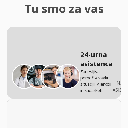
zaščita
Tu smo za vas
Kmetijstvo
24-urna
asistenca
Zanesljiva
pomoč v vsaki
NARO
situaciji. Kjerkoli
ASIST
in kadarkoli.