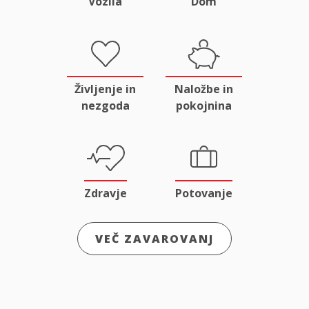
Vozila
Dom
Življenje in
Naložbe in
nezgoda
pokojnina
Zdravje
Potovanje
VEČ ZAVAROVANJ
Odgovornost
Male živali
in pravna