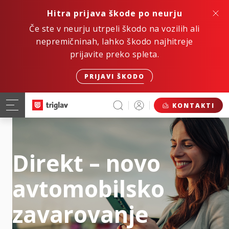
Hitra prijava škode po neurju
Če ste v neurju utrpeli škodo na vozilih ali
nepremičninah, lahko škodo najhitreje
prijavite preko spleta.
PRIJAVI ŠKODO
KONTAKTI
Direkt – novo
avtomobilsko
zavarovanje