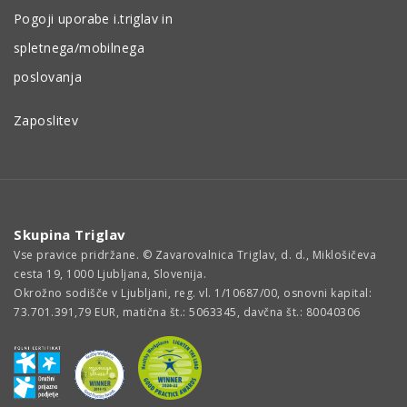
Pogoji uporabe i.triglav in
spletnega/mobilnega
poslovanja
Zaposlitev
Skupina Triglav
Vse pravice pridržane. © Zavarovalnica Triglav, d. d., Miklošičeva
cesta 19, 1000 Ljubljana, Slovenija.
Okrožno sodišče v Ljubljani, reg. vl. 1/10687/00, osnovni kapital:
73.701.391,79 EUR, matična št.: 5063345, davčna št.: 80040306