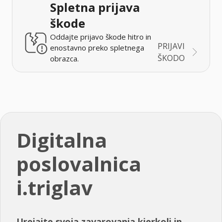
Spletna prijava
škode
Oddajte prijavo škode hitro in
PRIJAVI
enostavno preko spletnega
ŠKODO
obrazca.
Digitalna
poslovalnica
i.triglav
Urejajte svoja zavarovanja kjerkoli in