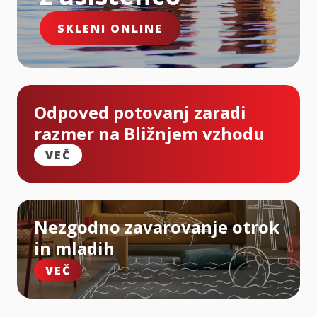
SKLENI ONLINE
Odpoved potovanj zaradi
razmer na Bližnjem vzhodu
VEČ
Nezgodno zavarovanje otrok
in mladih
VEČ