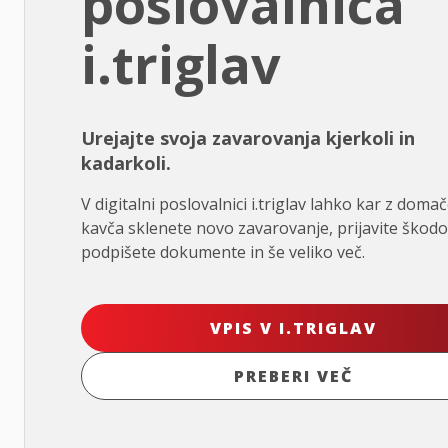
poslovalnica
i.triglav
Urejajte svoja zavarovanja kjerkoli in
kadarkoli.
V digitalni poslovalnici i.triglav lahko kar z doma
kavča sklenete novo zavarovanje, prijavite škodo
podpišete dokumente in še veliko več.
VPIS V I.TRIGLAV
PREBERI VEČ