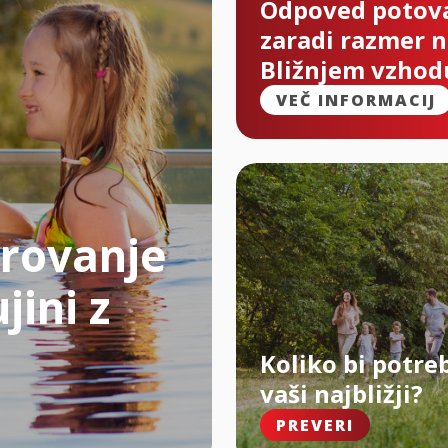
Odpoved potov
zaradi razmer 
Bližnjem vzhod
VEČ INFORMACIJ
rovanje
jini z
Koliko bi potre
vaši najbližji?
PREVERI