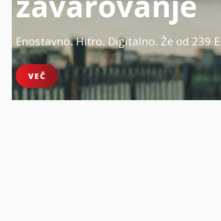
zavarovanje
Enostavno. Hitro. Digitalno.
Že od 239 E
VEČ