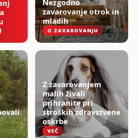
Nezgodno
anj
zavarovanje otrok in
na
mladih
u
O ZAVAROVANJU
Z zavarovanjem
malih živali
prihranite pri
bovali
stroških zdravstvene
oskrbe
VEČ