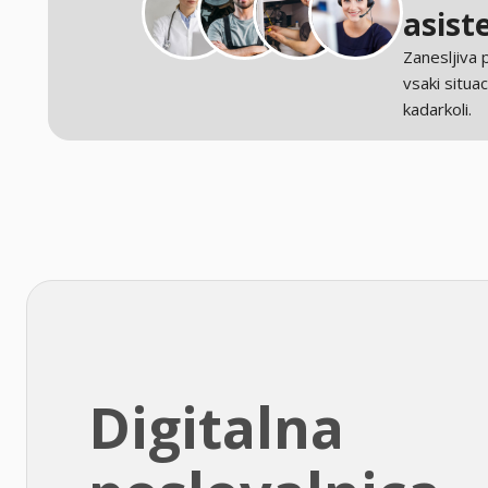
asist
Zanesljiva
vsaki situaci
kadarkoli.
Digitalna