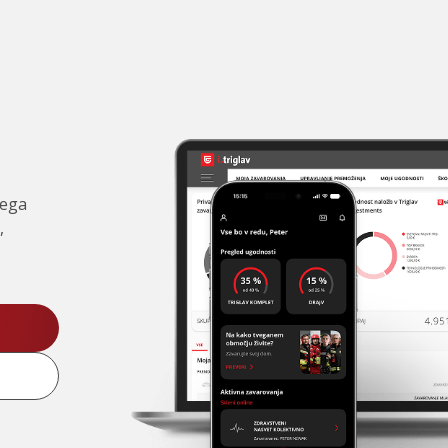
čega
,