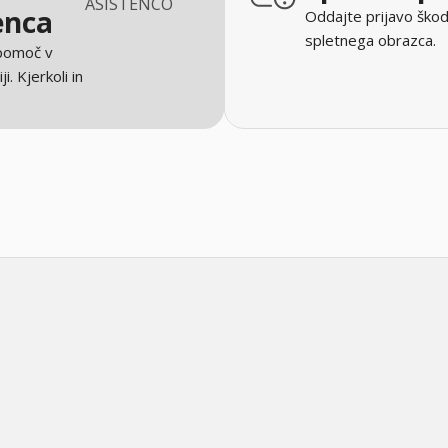
ASISTENCO
enca
Oddajte prijavo škod
spletnega obrazca.
 pomoč v
ji. Kjerkoli in