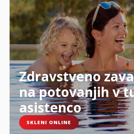
Zdravstveno zava
na potovanjih v tu
asistenco
SKLENI ONLINE