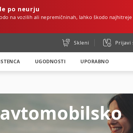
de po neurju
kodo na vozilih ali nepremičninah, lahko škodo najhitreje
Skleni
Prijavi
SISTENCA
UGODNOSTI
UPORABNO
 avtomobilsko