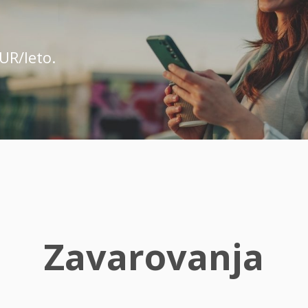
UR/leto.
Zavarovanja