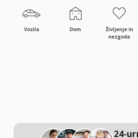
Vozila
Dom
Življenje in
nezgoda
24-ur