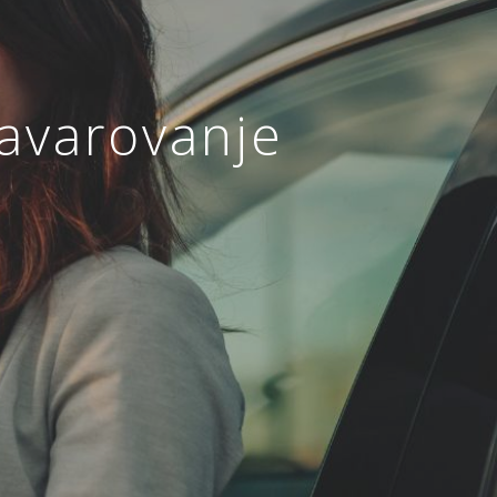
zavarovanje
ja
ANJE
ZAVAROVANJE MALIH
A
ŽIVALI