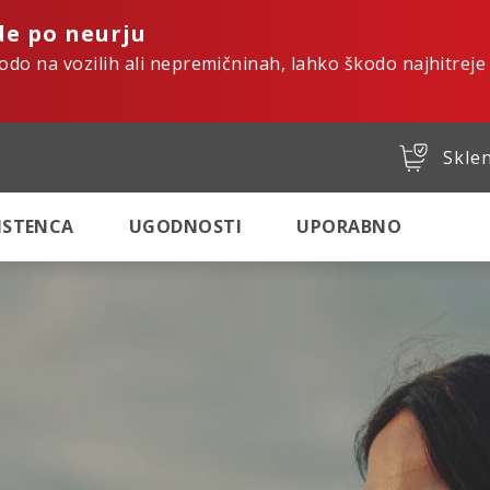
de po neurju
kodo na vozilih ali nepremičninah, lahko škodo najhitreje
Sklen
SISTENCA
UGODNOSTI
UPORABNO
tro. Varno. Digital