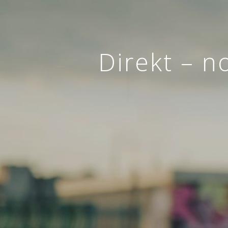
Direkt – n
Z
ZAVAROVANJE
AVTOMOBILA
Sklenite novo ali obnovite
obstoječe zavarovanje.
ZAVAROVAN
SKLENI
ONLINE
VEČ