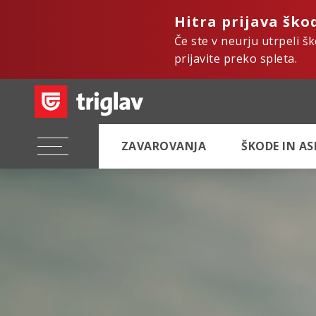
Hitra prijava ško
Če ste v neurju utrpeli š
prijavite preko spleta.
ZAVAROVANJA
ŠKODE IN A
Hi