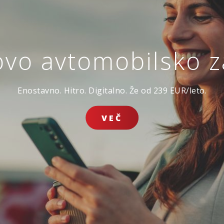
ovo avtomobilsko 
avarovanje življen
Ker ste sklenili, da se boste prepustili toku življenja.
Enostavno. Hitro. Digitalno. Že od 239 EUR/leto.
ZAVAROVANJE
ZAVAROV
JE DOMA
POTOVANJ V TUJINO
ŽIVLJENJ
SKLENI ONLINE
VEČ
VSA SPLETNA PONUDBA