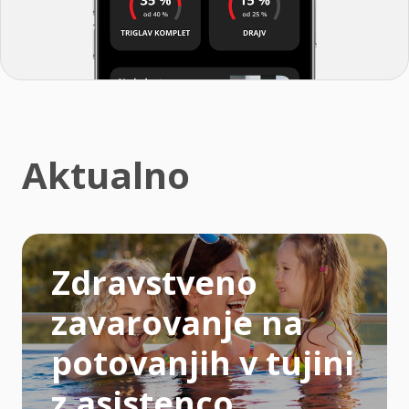
Aktualno
Zdravstveno
zavarovanje na
potovanjih v tujini
z asistenco