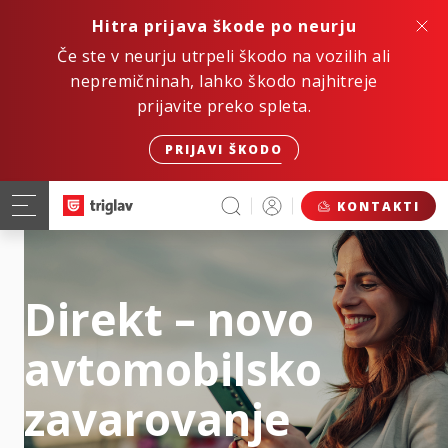
Hitra prijava škode po neurju
Če ste v neurju utrpeli škodo na vozilih ali
nepremičninah, lahko škodo najhitreje
prijavite preko spleta.
PRIJAVI ŠKODO
KONTAKTI
Direkt – novo
avtomobilsko
zavarovanje