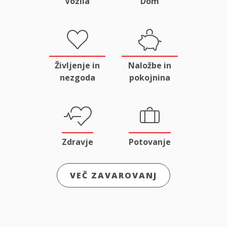
Vozila
Dom
Življenje in
Naložbe in
nezgoda
pokojnina
Zdravje
Potovanje
VEČ ZAVAROVANJ
Odgovornost
Male živali
in pravna