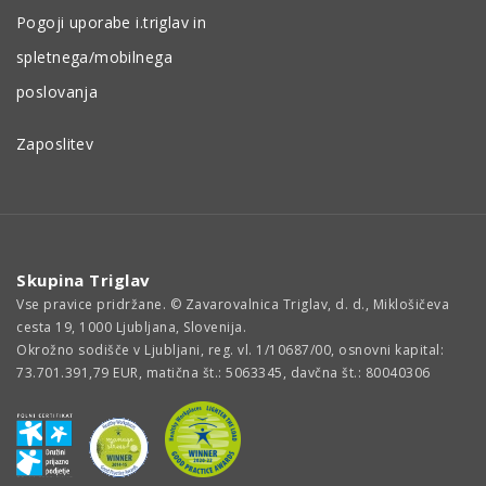
Pogoji uporabe i.triglav in
spletnega/mobilnega
poslovanja
Zaposlitev
Skupina Triglav
Vse pravice pridržane. © Zavarovalnica Triglav, d. d., Miklošičeva
cesta 19, 1000 Ljubljana, Slovenija.
Okrožno sodišče v Ljubljani, reg. vl. 1/10687/00, osnovni kapital:
73.701.391,79 EUR, matična št.: 5063345, davčna št.: 80040306