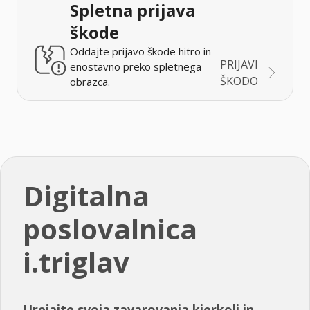
Spletna prijava
škode
Oddajte prijavo škode hitro in
PRIJAVI
enostavno preko spletnega
ŠKODO
obrazca.
Digitalna
poslovalnica
i.triglav
Urejajte svoja zavarovanja kjerkoli in