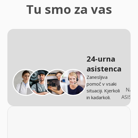
zaščita
Tu smo za vas
Kmetijstvo
24-urna
asistenca
Zanesljiva
pomoč v vsaki
NARO
situaciji. Kjerkoli
ASIST
in kadarkoli.