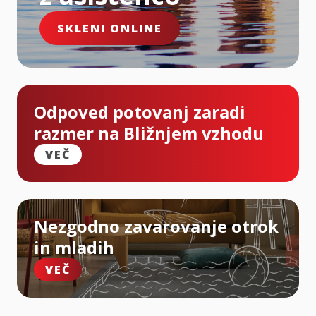
SKLENI ONLINE
Odpoved potovanj zaradi
razmer na Bližnjem vzhodu
VEČ
Nezgodno zavarovanje otrok
in mladih
VEČ