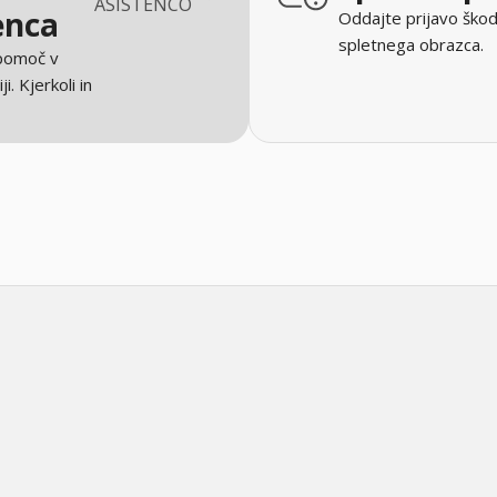
ASISTENCO
enca
Oddajte prijavo škod
spletnega obrazca.
 pomoč v
ji. Kjerkoli in