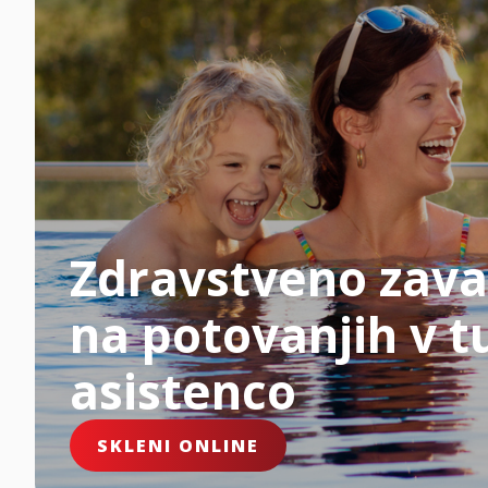
Zdravstveno zava
na potovanjih v tu
asistenco
SKLENI ONLINE