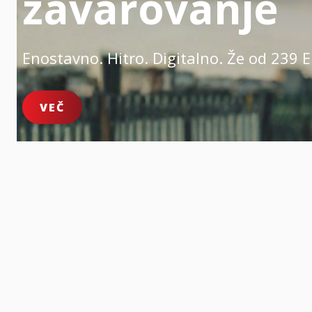
zavarovanje
Enostavno. Hitro. Digitalno.
Že od 239 E
VEČ