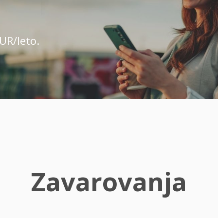
UR/leto.
Zavarovanja