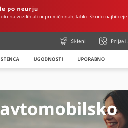
de po neurju
kodo na vozilih ali nepremičninah, lahko škodo najhitreje
Skleni
Prijavi
SISTENCA
UGODNOSTI
UPORABNO
 avtomobilsko