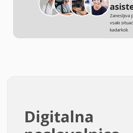
asist
Zanesljiva
vsaki situaci
kadarkoli.
Digitalna