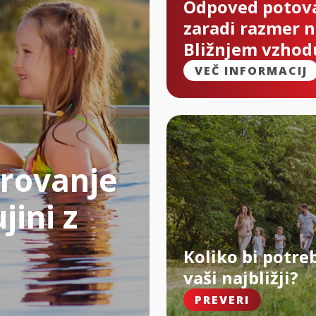
Odpoved potov
zaradi razmer 
Bližnjem vzhod
VEČ INFORMACIJ
rovanje
jini z
Koliko bi potre
vaši najbližji?
PREVERI