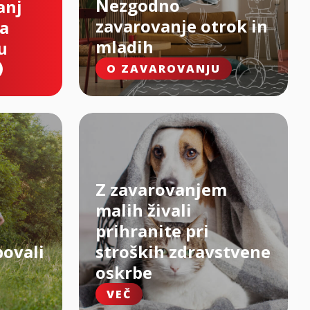
Nezgodno
anj
zavarovanje otrok in
na
mladih
u
O ZAVAROVANJU
Z zavarovanjem
malih živali
prihranite pri
bovali
stroških zdravstvene
oskrbe
VEČ