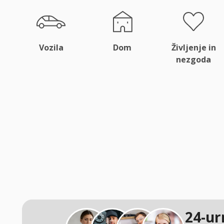
Vozila
Dom
Življenje in
nezgoda
24-ur