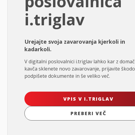
poslovalnica
i.triglav
Urejajte svoja zavarovanja kjerkoli in
kadarkoli.
V digitalni poslovalnici i.triglav lahko kar z doma
kavča sklenete novo zavarovanje, prijavite škodo
podpišete dokumente in še veliko več.
VPIS V I.TRIGLAV
PREBERI VEČ