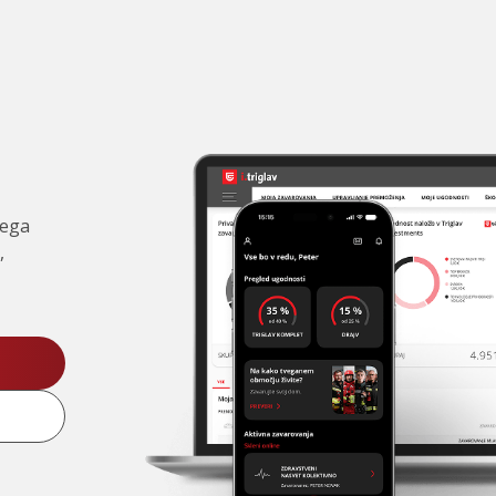
čega
,