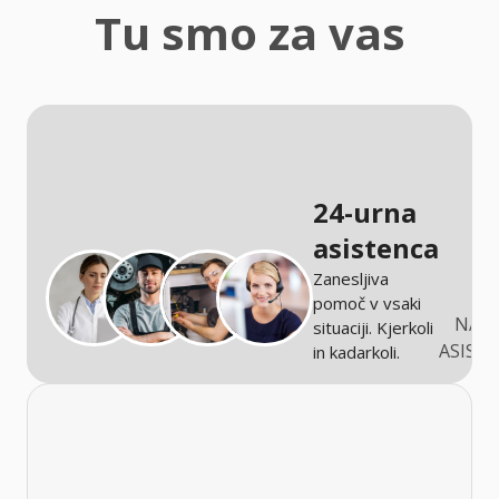
zaščita
Tu smo za vas
Kmetijstvo
24-urna
asistenca
Zanesljiva
pomoč v vsaki
NARO
situaciji. Kjerkoli
ASIST
in kadarkoli.