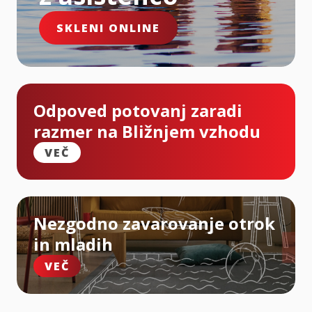
SKLENI ONLINE
Odpoved potovanj zaradi
razmer na Bližnjem vzhodu
VEČ
Nezgodno zavarovanje otrok
in mladih
VEČ