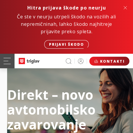
Hitra prijava škode po neurju
Če ste v neurju utrpeli škodo na vozilih ali
nepremičninah, lahko škodo najhitreje
prijavite preko spleta.
PRIJAVI ŠKODO
KONTAKTI
Direkt – novo
avtomobilsko
zavarovanje