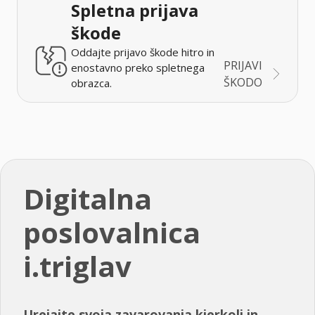
Spletna prijava
škode
Oddajte prijavo škode hitro in
PRIJAVI
enostavno preko spletnega
ŠKODO
obrazca.
Digitalna
poslovalnica
i.triglav
Urejajte svoja zavarovanja kjerkoli in