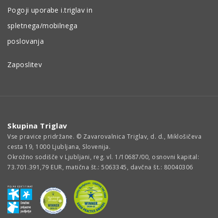
Pogoji uporabe i.triglav in
spletnega/mobilnega
poslovanja
Zaposlitev
Skupina Triglav
Vse pravice pridržane. © Zavarovalnica Triglav, d. d., Miklošičeva
cesta 19, 1000 Ljubljana, Slovenija.
Okrožno sodišče v Ljubljani, reg. vl. 1/10687/00, osnovni kapital:
73.701.391,79 EUR, matična št.: 5063345, davčna št.: 80040306