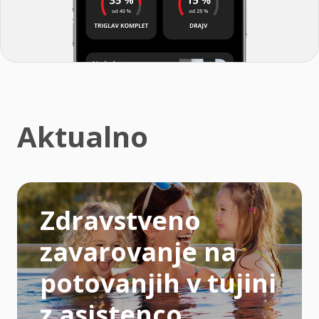
Aktualno
Zdravstveno
zavarovanje na
potovanjih v tujini
z asistenco