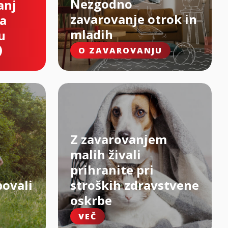
Nezgodno
anj
zavarovanje otrok in
na
mladih
u
O ZAVAROVANJU
Z zavarovanjem
malih živali
prihranite pri
bovali
stroških zdravstvene
oskrbe
VEČ