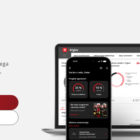
čega
,