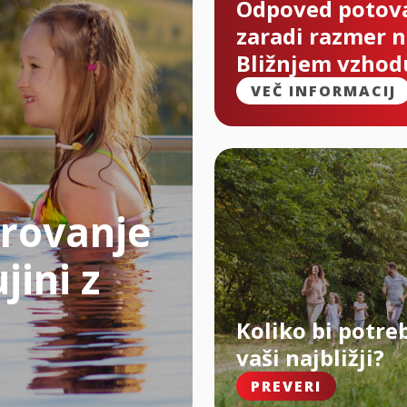
Odpoved potov
zaradi razmer 
Bližnjem vzhod
VEČ INFORMACIJ
rovanje
jini z
Koliko bi potre
vaši najbližji?
PREVERI