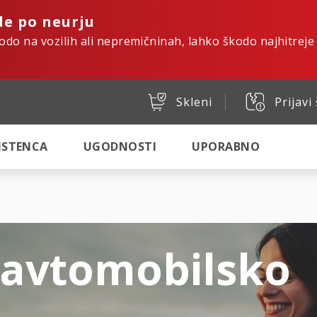
de po neurju
kodo na vozilih ali nepremičninah, lahko škodo najhitreje
Skleni
Prijavi
SISTENCA
UGODNOSTI
UPORABNO
 avtomobilsko