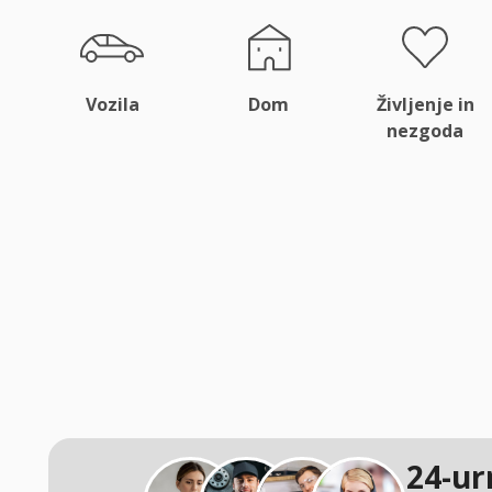
Vozila
Dom
Življenje in
nezgoda
24-ur