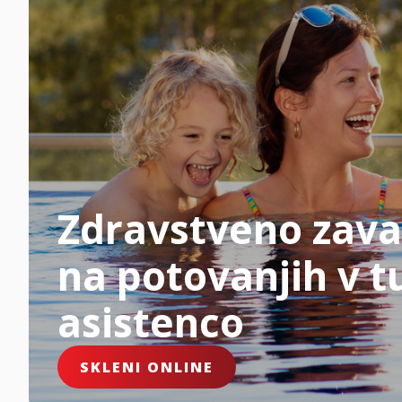
Zdravstveno zava
na potovanjih v tu
asistenco
SKLENI ONLINE