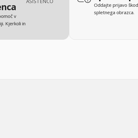
ASISTENCO
enca
Oddajte prijavo škod
spletnega obrazca.
 pomoč v
ji. Kjerkoli in