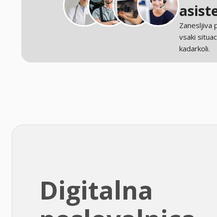
asist
Zanesljiva
vsaki situaci
kadarkoli.
Digitalna