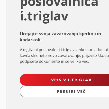
poslovalnica
i.triglav
Urejajte svoja zavarovanja kjerkoli in
kadarkoli.
V digitalni poslovalnici i.triglav lahko kar z doma
kavča sklenete novo zavarovanje, prijavite škodo
podpišete dokumente in še veliko več.
VPIS V I.TRIGLAV
PREBERI VEČ