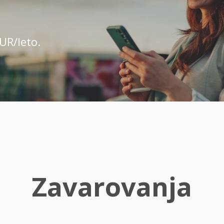
UR/leto.
Zavarovanja