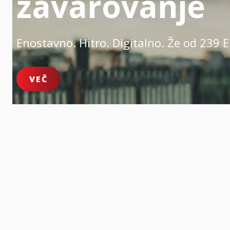
zavarovanje
Enostavno. Hitro. Digitalno.
Že od 239 E
VEČ