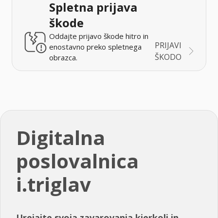
Spletna prijava
škode
Oddajte prijavo škode hitro in
PRIJAVI
enostavno preko spletnega
ŠKODO
obrazca.
Digitalna
poslovalnica
i.triglav
Urejajte svoja zavarovanja kjerkoli in