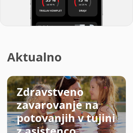
Aktualno
Zdravstveno
zavarovanje na
potovanjih v tujini
z asistenco