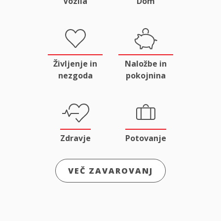
Vozila
Dom
Življenje in
Naložbe in
nezgoda
pokojnina
Zdravje
Potovanje
VEČ ZAVAROVANJ
Odgovornost
Male živali
in pravna