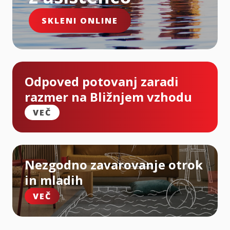
SKLENI ONLINE
Odpoved potovanj zaradi
razmer na Bližnjem vzhodu
VEČ
Nezgodno zavarovanje otrok
in mladih
VEČ