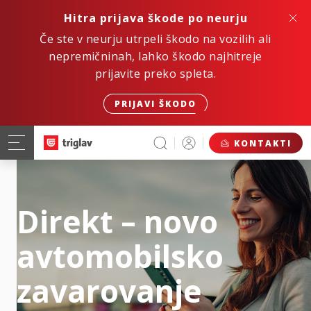
Hitra prijava škode po neurju
Če ste v neurju utrpeli škodo na vozilih ali
nepremičninah, lahko škodo najhitreje
prijavite preko spleta.
PRIJAVI ŠKODO
KONTAKTI
Direkt – novo
avtomobilsko
zavarovanje