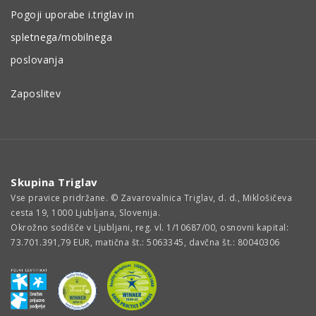
Pogoji uporabe i.triglav in
spletnega/mobilnega
poslovanja
Zaposlitev
Skupina Triglav
Vse pravice pridržane. © Zavarovalnica Triglav, d. d., Miklošičeva
cesta 19, 1000 Ljubljana, Slovenija.
Okrožno sodišče v Ljubljani, reg. vl. 1/10687/00, osnovni kapital:
73.701.391,79 EUR, matična št.: 5063345, davčna št.: 80040306