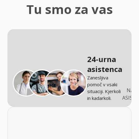
zaščita
Tu smo za vas
Kmetijstvo
24-urna
asistenca
Zanesljiva
pomoč v vsaki
NARO
situaciji. Kjerkoli
ASIST
in kadarkoli.