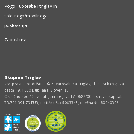
Pogoji uporabe i.triglav in
spletnega/mobilnega
poslovanja
Zaposlitev
Skupina Triglav
Vse pravice pridržane. © Zavarovalnica Triglav, d. d., Miklošičeva
cesta 19, 1000 Ljubljana, Slovenija.
Okrožno sodišče v Ljubljani, reg. vl. 1/10687/00, osnovni kapital:
73.701.391,79 EUR, matična št.: 5063345, davčna št.: 80040306