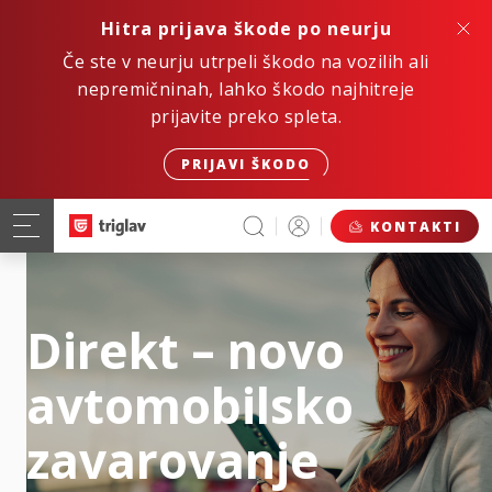
Hitra prijava škode po neurju
Če ste v neurju utrpeli škodo na vozilih ali
nepremičninah, lahko škodo najhitreje
prijavite preko spleta.
PRIJAVI ŠKODO
KONTAKTI
Direkt – novo
avtomobilsko
zavarovanje