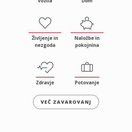
Vozila
Dom
Življenje in
Naložbe in
nezgoda
pokojnina
Zdravje
Potovanje
VEČ ZAVAROVANJ
Odgovornost
Male živali
in pravna