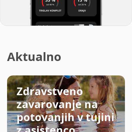
Aktualno
Zdravstveno
zavarovanje na
potovanjih v tujini
z asistenco