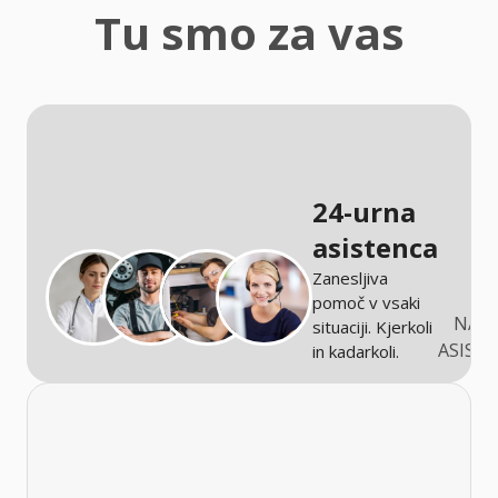
zaščita
Tu smo za vas
Kmetijstvo
24-urna
asistenca
Zanesljiva
pomoč v vsaki
NARO
situaciji. Kjerkoli
ASIST
in kadarkoli.