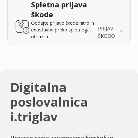
Spletna prijava
škode
Oddajte prijavo škode hitro in
PRIJAVI
enostavno preko spletnega
ŠKODO
obrazca.
Digitalna
poslovalnica
i.triglav
Urejajte svoja zavarovanja kjerkoli in