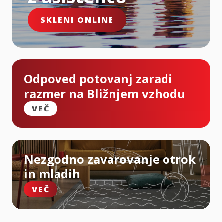
SKLENI ONLINE
Odpoved potovanj zaradi
razmer na Bližnjem vzhodu
VEČ
Nezgodno zavarovanje otrok
in mladih
VEČ