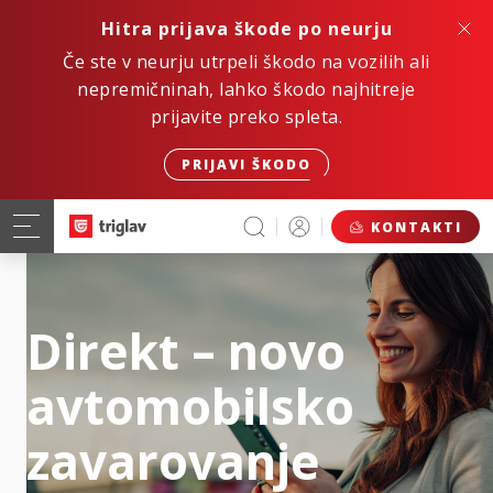
Hitra prijava škode po neurju
Če ste v neurju utrpeli škodo na vozilih ali
nepremičninah, lahko škodo najhitreje
prijavite preko spleta.
PRIJAVI ŠKODO
KONTAKTI
Direkt – novo
avtomobilsko
zavarovanje