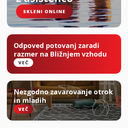
SKLENI ONLINE
Odpoved potovanj zaradi
razmer na Bližnjem vzhodu
VEČ
Nezgodno zavarovanje otrok
in mladih
VEČ