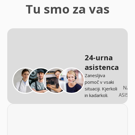
zaščita
Tu smo za vas
Kmetijstvo
24-urna
asistenca
Zanesljiva
pomoč v vsaki
NARO
situaciji. Kjerkoli
ASIST
in kadarkoli.