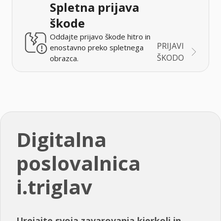
Spletna prijava
škode
Oddajte prijavo škode hitro in
PRIJAVI
enostavno preko spletnega
ŠKODO
obrazca.
Digitalna
poslovalnica
i.triglav
Urejajte svoja zavarovanja kjerkoli in