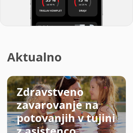
Aktualno
Zdravstveno
zavarovanje na
potovanjih v tujini
z asistenco