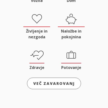
Vozila
Dom
Življenje in
Naložbe in
nezgoda
pokojnina
Zdravje
Potovanje
VEČ ZAVAROVANJ
Odgovornost
Male živali
in pravna